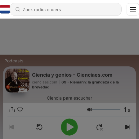
Podcasts
Ciencia y genios - Cienciaes.com
cienciaes.com
|
69 - Riemann: la grandeza de la
brevedad
Ciencia para escuchar
1
x
Volume