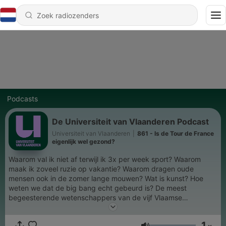
Podcasts
De Universiteit van Vlaanderen Podcast
Universiteit van Vlaanderen
|
861 - Is de Tour de France
eigenlijk wel gezond?
Waarom val ik niet af terwijl ik 3x per week sport? Waarom
maak ik zoveel ruzie op vakantie? Waarom dragen oude
mensen ook in de zomer lange mouwen? Wat is kunst? Hoe
weten we dat de big bang echt gebeurd is? De meest
begeesterende wetenschappers van de vijf Vlaamse
universiteiten geven een antwoord op al deze vragen en nog
veel. Een vraag voor ons? Stuur dan een mailtje naar
1