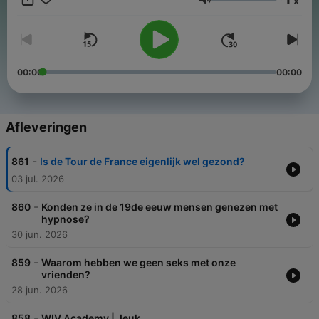
x
info@universiteitvanvlaanderen.be Deze podcast is Creative
Volume
Commons (CC BY). Deel onze podcast dus zo veel als je wil,
maar vergeet onze naam niet te vermelden.
00:00
00:00
Afleveringen
-
861
Is de Tour de France eigenlijk wel gezond?
03 jul. 2026
-
860
Konden ze in de 19de eeuw mensen genezen met
hypnose?
30 jun. 2026
-
859
Waarom hebben we geen seks met onze
vrienden?
28 jun. 2026
-
858
WIV Academy | Jeuk