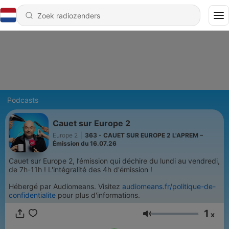
Podcasts
Cauet sur Europe 2
Europe 2
|
363 - CAUET SUR EUROPE 2 L'APREM –
Émission du 16.07.26
Cauet sur Europe 2, l’émission qui déchire du lundi au vendredi,
de 7h-11h ! L'intégralité des 4h d'émission !
Hébergé par Audiomeans. Visitez
audiomeans.fr/politique-de-
confidentialite
pour plus d'informations.
1
x
Volume