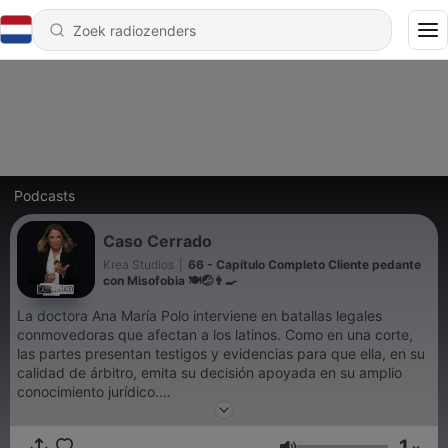
Podcasts
Caso Cerrado
Krea Studios
|
66 - Capítulo Completo Cliente pedante
con Misofobia 🍽️🤕👨‍🍳
La doctora Ana María Polo interviene en batallas legales
conmovedoras que afectan a los latinos. Como en una corte,
las partes presentan testigos y evidencias para que ella, en su
calidad de árbitro, emita su decisión apoyada en su amplio
conocimiento jurídico.
1