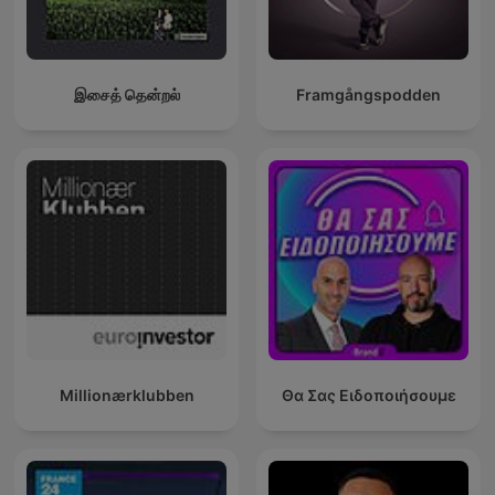
இசைத் தென்றல்
Framgångspodden
Millionærklubben
Θα Σας Ειδοποιήσουμε