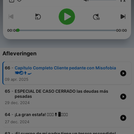
x
Volume
00:00
00:00
Afleveringen
-
66
Capítulo Completo Cliente pedante con Misofobia
🍽️🤕👨‍🍳
09 apr. 2025
-
65
ESPECIAL DE CASO CERRADO las deudas más
pesadas
29 dec. 2024
-
64
¡La gran estafa! 👩🏼‍⚕💊🖥️👯🏻‍♂
27 dec. 2024
-
63
¡El cuerpo de mi padre tiene un tesoro escondido!