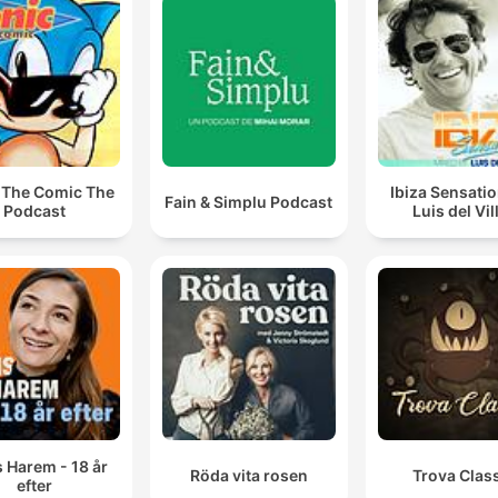
 The Comic The
Ibiza Sensati
Fain & Simplu Podcast
Podcast
Luis del Vil
 Harem - 18 år
Röda vita rosen
Trova Clas
efter