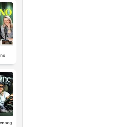
ano
Genoeg