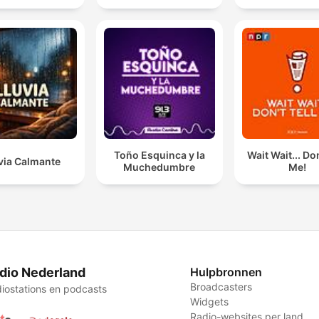
Toño Esquinca y la
Wait Wait... Don
via Calmante
Muchedumbre
Me!
dio Nederland
Hulpbronnen
Broadcasters
iostations en podcasts
Widgets
Radio-websites per land