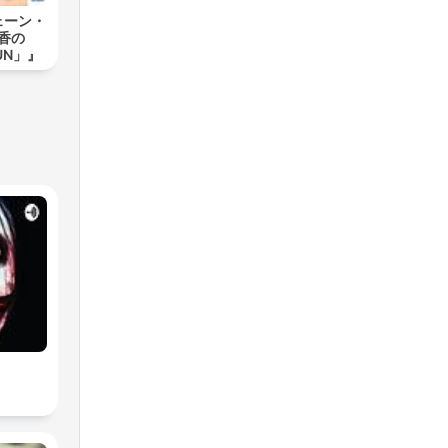
ェーン・
香の
SUN」』