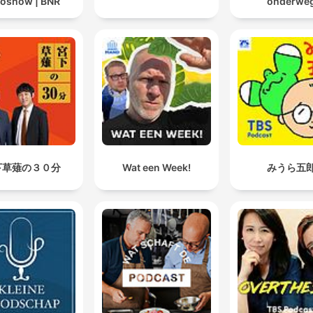
oshow | BNR
onderwe
下草薙の３０分
Wat een Week!
みうら五