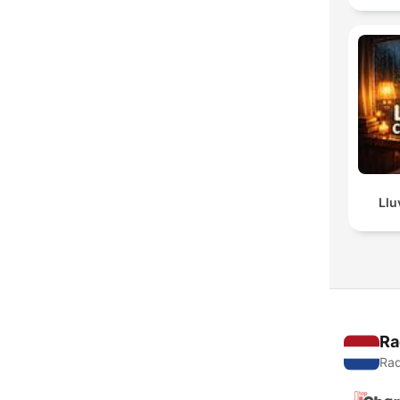
Llu
Ra
Rad