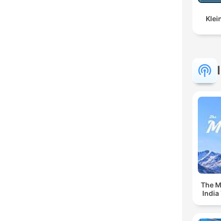
Klei
The Mu
India