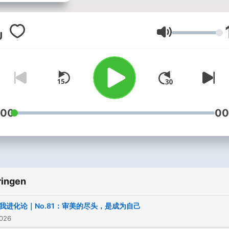
分享真实的人生经历和成长
悟，启发更多人自我觉醒和
探索，拥抱真实自我，活出
Volume
人生。 欢迎在小宇宙、苹果播客
和喜马拉雅等平台订阅，全
同步更新中 : ) 官方账号：自我进
化论播客（抖音/小红书/视频
号） 主播：颜晓静Athena（公众
:00
00
号/小红书/抖音）
ringen
我进化论｜No.81：审美的尽头，是成为自己
2026