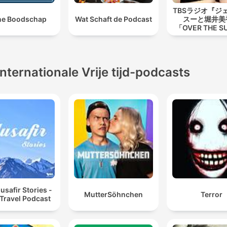
TBSラジオ『ジ
ne Boodschap
Wat Schaft de Podcast
スーと堀井美
「OVER THE 
Internationale Vrije tijd-podcasts
safir Stories -
MutterSöhnchen
Terror
 Travel Podcast