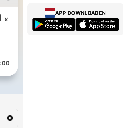
领
向内
APP DOWNLOADEN
1
x
丰盛
平台
:00