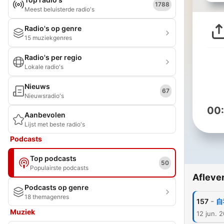
1788
Meest beluisterde radio's
Radio's op genre
15 muziekgenres
Radio's per regio
Lokale radio's
Nieuws
67
Nieuwsradio's
00
Aanbevolen
Lijst met beste radio's
Podcasts
Top podcasts
50
Populairste podcasts
Afleve
Podcasts op genre
18 themagenres
-
157
自
Muziek
12 jun. 