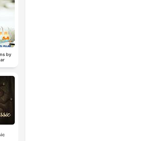
ons by
lar
sic