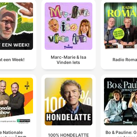
Marc-Marie & Isa
t een Week!
Radio Rom
Vinden Iets
e Nationale
Bo & Pauline: 
100% HONDELATTE