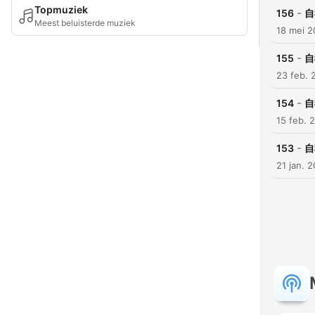
Topmuziek
-
156
自
Meest beluisterde muziek
18 mei 
-
155
自
23 feb. 
-
154
自
15 feb. 
-
153
自
21 jan. 