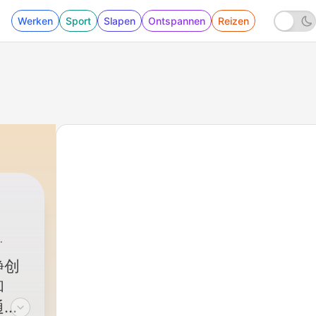
Werken
Sport
Slapen
Ontspannen
Reizen
静创
和
通过