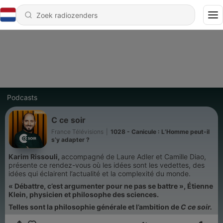
Podcasts
C ce soir
France Télévisions
|
1028 - Canicule : L’Homme peut-il
s’y adapter ?
Karim Rissouli,
accompagné de Laure Adler et Camille Diao,
présente ce rendez-vous où les idées sont les vedettes, des
idées qui éclairent l’actualité et la complexité du monde.
« Débattre, c’est argumenter pour ne pas se battre », Étienne
Klein, physicien et philosophe des sciences.
Telles sont la philosophie générale et l’ambition de
C ce soir.