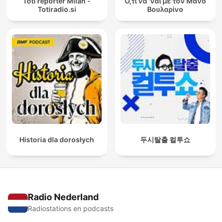
Toti reporter Milan -
Ό,τι να 'ναι με τον Μάνο
Totiradio.si
Βουλαρίνο
Historia dla dorosłych
두시탈출 컬투쇼
Radio Nederland
Radiostations en podcasts