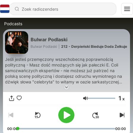
Podcasts
Bulwar Podlaski
Bulwar Podlaski
|
212 - Derpieński Bieduje Doda Żelkuje
Jeśli jesteś przemęczony wszechobecną poprawnością
polityczną - Masz dość mnożących się jak pałeczki E. Coli
samozwańczych ekspertów - nie możesz już patrzeć na
polską scenę polityczną i dostajesz odruchu wymiotnego na
dźwięk słowa "celebryta" to witamy w oazie sarkastycznej
normalności. Bezkompromisowo, króciutko, bezpośrednio i
prześmiewczo komentujemy wydarzenia mijających tygodni-
1
x
zarówno te ważne jak i kompletnie niestotne. Nie trzeba
Volume
myśleć, nie należy weryfikować, a można się pośmiać. Bulwar
Podlaski wita!
00:00
00:00