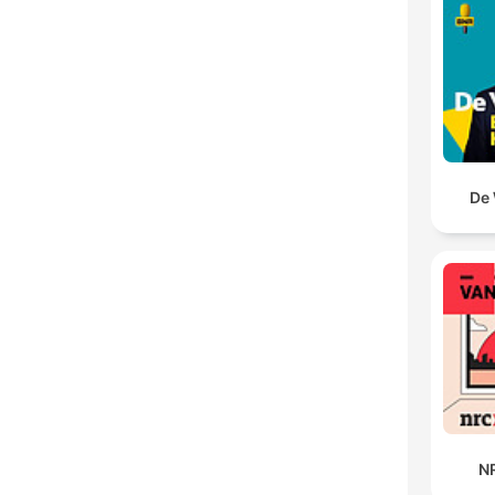
De 
N