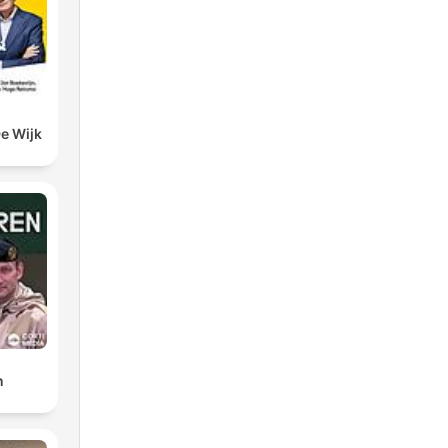
sto
De Wijk
r
ar
o
e
n