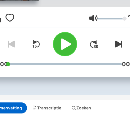
Observador para explicar 
profundidade a notícia que
marca o dia. Os episódios
Volume
ficam disponíveis às 06h3
segunda a sexta-feira. Ric
Conceição, jornalista, é o
anfitrião.
:00
00
menvatting
Transcriptie
Zoeken