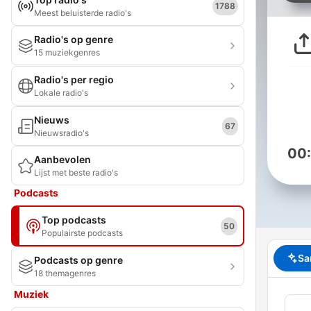
1788
Meest beluisterde radio's
Radio's op genre
15 muziekgenres
Radio's per regio
Lokale radio's
Nieuws
67
Nieuwsradio's
00
Aanbevolen
Lijst met beste radio's
Podcasts
Top podcasts
50
Populairste podcasts
Sa
Podcasts op genre
18 themagenres
Muziek