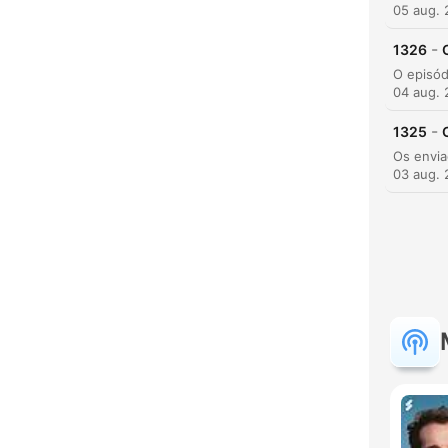
05 aug.
-
1326
04 aug.
-
1325
K
03 aug.
Hoog