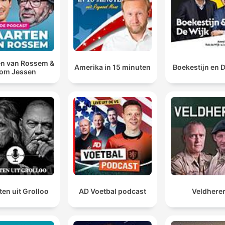
00:04:00 · A análise aponta a controvérsia sobre o método de
depósito das armas em vez da sua destruição imediata.
Netanyahu dá-lhe muito jeito de manter as guerras. I
n van Rossem &
pode parecer um conceito estranho, mas a verdade é
Amerika in 15 minuten
Boekestijn en 
om Jessen
que, enquanto há um inimigo comum e que tem de se
combatido, o eleitorado pode ter tendência a [...] est
com ele
00:08:14 · A discussão aborda como a manutenção do conflit
pode servir aos interesses políticos internos de Israel.
O Hamas diz que só entrega as armas se Israel sair d
Gaza. Israel diz que só sai de Gaza quando o Hamas
entregar as armas.
en uit Grolloo
AD Voetbal podcast
Veldhere
00:13:52 · O narrador resume o impasse fundamental que
impede a concretização do acordo.