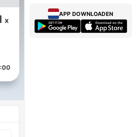
em
APP DOWNLOADEN
1
x
0 de
ardo
:00