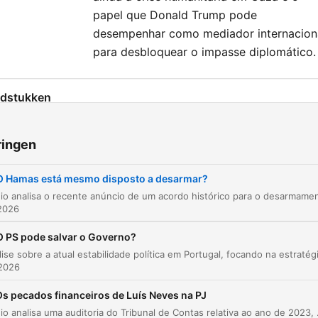
papel que Donald Trump pode
desempenhar como mediador internacion
para desbloquear o impasse diplomático.
dstukken
Introdução ao acordo de desarmamento do
00:00:35
Hamas
ringen
O papel do Conselho de Paz e o anúncio de
00:01:48
Donald Trump
O Hamas está mesmo disposto a desarmar?
Detalhes técnicos do acordo e a questão da
2026
00:03:10
retirada de Israel
O PS pode salvar o Governo?
Problemas na implementação: desativação vs.
00:04:00
desarmamento
 2026
Motivações para a mudança de postura do H
00:06:23
Os pecados financeiros de Luís Neves na PJ
Interesses políticos de Netanyahu e o cenário
O episódio analisa uma auditoria do Tribunal de Contas relativa ao ano de 2023, período em que Luís Neves exercia o cargo de Direto