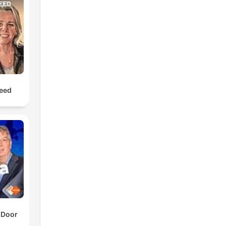
leed
 Door