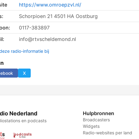
ite
https://www.omroepzvl.nl/
s:
Schorpioen 21 4501 HA Oostburg
foon:
0117-383897
l:
info@rtvscheldemond.nl
deze radio-informatie bij
en
cebook
X
dio Nederland
Hulpbronnen
Broadcasters
iostations en podcasts
Widgets
Radio-websites per land