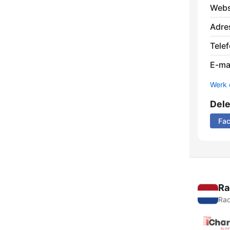
Webs
Adre
Tele
E-mai
Werk 
Del
Fa
Ra
Rad