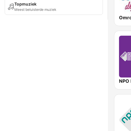
Topmuziek
Meest beluisterde muziek
Omro
NPO 