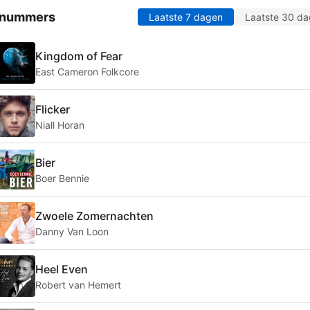
 nummers
Laatste 7 dagen
Laatste 30 d
Kingdom of Fear
East Cameron Folkcore
Flicker
Niall Horan
Bier
Boer Bennie
Zwoele Zomernachten
Danny Van Loon
Heel Even
Robert van Hemert