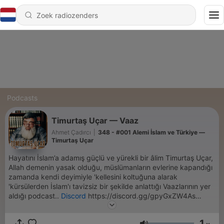
Podcasts
Timurtaş Uçar — Vaaz
Ahmet Çadırcı
|
348 - #001 Alemi İslam ve Türkiye —
Timurtaş Uçar
Hayatını İslam’a adamış güçlü ve yürekli bir âlim Timurtaş Uçar,
Allah demenin yasak olduğu, müslümanların evlerine kapandığı
zamanda kendi deyimiyle 'kellesini koltuğuna alarak
'kürsülerden İslam'ı tavizsiz bir şekilde anlattığı Vaazlarının yer
aldığı podcast..
Discord
https://discord.gg/gpyGxZW4As
Ahmet Çadırcı
https://ahmetcadirci.com/podcast/
1