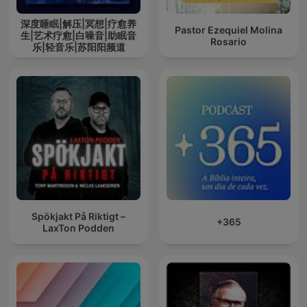
深度睡眠|解压|冥想|疗愈养
Pastor Ezequiel Molina
生|艺术疗愈|白噪音|助眠音
Rosario
乐|轻音乐|苏阳阳频道
Spökjakt På Riktigt –
+365
LaxTon Podden