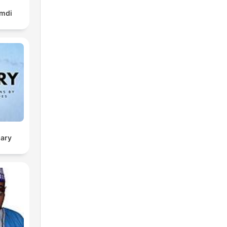
amdi
sary