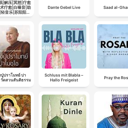
眠|解压|冥想|疗愈
艺术疗愈|白噪音|助
Dante Gebel Live
Saad al-Gh
|轻音乐|苏阳阳频
道
ปู่ปราโมทย์ ปา
Schluss mit Blabla –
Pray the Ro
 วัดสวนสันติธรรม
Hallo Freigeist