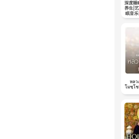
深度睡
养生|
眠音乐
หลวง
โมชฺโช