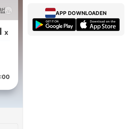
m/법륜
APP DOWNLOADEN
c/JungtoOrg
1
x
는 저
를
:00