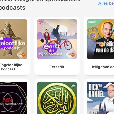
Alles be
podcasts
Ongelooflijke
Eerst dit
Heilige van d
Podcast