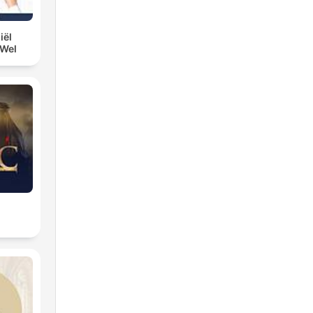
iël
 Wel