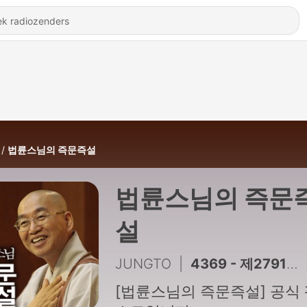
법륜스님의 즉문즉설
법륜스님의 즉문
설
JUNGTO
|
4369 - 제2791회 인생에 닥친 가장 큰 위기
[법륜스님의 즉문즉설] 공식