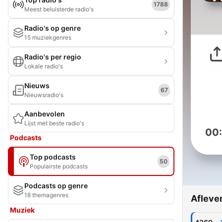
1788
Meest beluisterde radio's
Radio's op genre
15 muziekgenres
Radio's per regio
Lokale radio's
Nieuws
67
Nieuwsradio's
Aanbevolen
Lijst met beste radio's
00
Podcasts
Top podcasts
50
Populairste podcasts
Podcasts op genre
18 themagenres
Afleve
Muziek