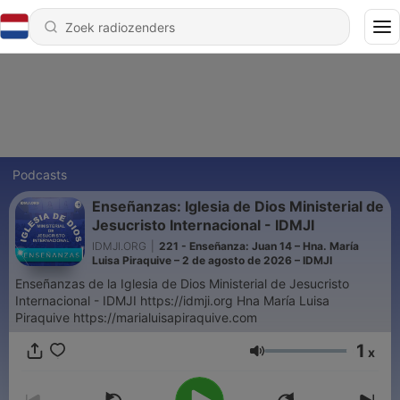
Podcasts
Enseñanzas: Iglesia de Dios Ministerial de
Jesucristo Internacional - IDMJI
IDMJI.ORG
|
221 - Enseñanza: Juan 14 – Hna. María
Luisa Piraquive – 2 de agosto de 2026 – IDMJI
Enseñanzas de la Iglesia de Dios Ministerial de Jesucristo
Internacional - IDMJI https://idmji.org Hna María Luisa
Piraquive https://marialuisapiraquive.com
1
x
Volume