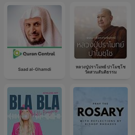
หลวงปู่ปราโมทย์ ปาโมชฺโช
Saad al-Ghamdi
วัดสวนสันติธรรม