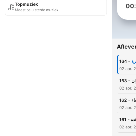
Topmuziek
00
Meest beluisterde muziek
Afleve
-
164
رة
02 apr. 
-
163
ان
02 apr. 
-
162
اء
02 apr. 
-
161
ئدة
02 apr. 