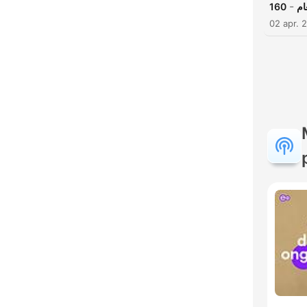
-
160
ام
02 apr. 