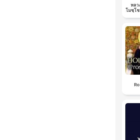
หลวง
โมชฺโช
Ro