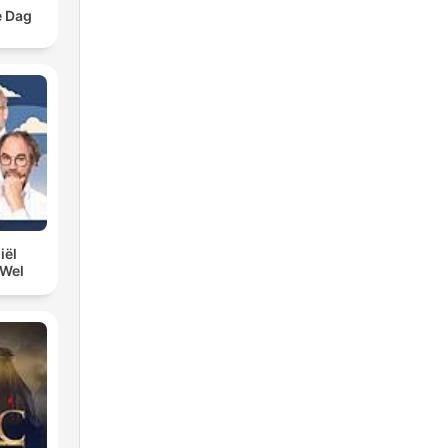
e Dag
iël
 Wel