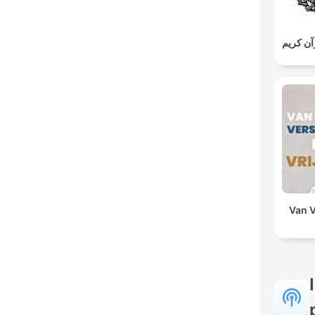
ن كريم
Van V