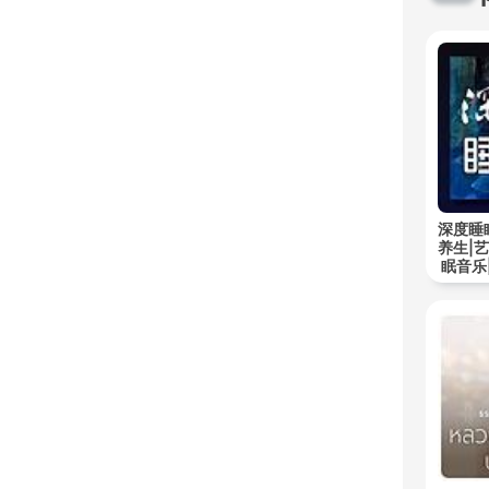
深度睡
养生|
眠音乐