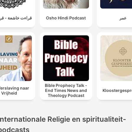
قراءت خاشعة - قرآ
Osho Hindi Podcast
عمر
Bible Prophecy Talk -
erslaving naar
End Times News and
Kloostergesp
Vrijheid
Theology Podcast
Internationale Religie en spiritualiteit-
podcasts