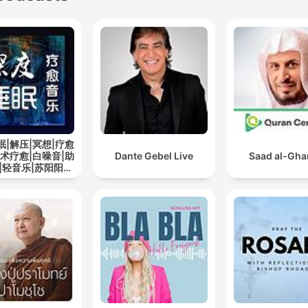
眠|解压|冥想|疗愈
艺术疗愈|白噪音|助
Dante Gebel Live
Saad al-Gh
|轻音乐|苏阳阳频
道