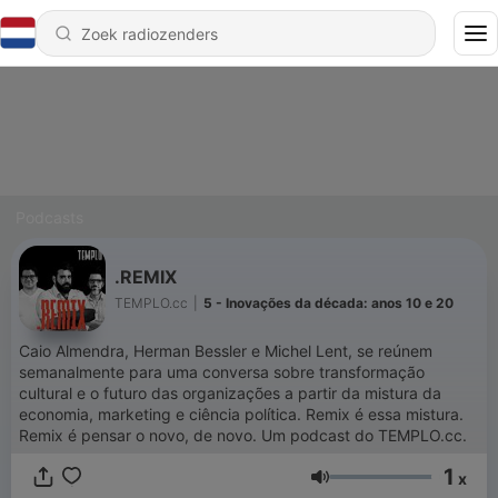
Podcasts
.REMIX
TEMPLO.cc
|
5 - Inovações da década: anos 10 e 20
Caio Almendra, Herman Bessler e Michel Lent, se reúnem
semanalmente para uma conversa sobre transformação
cultural e o futuro das organizações a partir da mistura da
economia, marketing e ciência política. Remix é essa mistura.
Remix é pensar o novo, de novo. Um podcast do TEMPLO.cc.
1
x
Volume