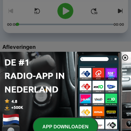
00:00
00:00
Afleveringen
-
5
Inovações da década: anos 10 e 20
24 dec. 2019
-
4
Produto é o Novo Marketing?
21 nov. 2019
-
3
Como Fabricar Opiniões: mídias sociais e regimes
de verdade
29 okt. 2019
-
2
O Futuro da Voz: dos negócios a nossas vidas
APP DOWNLOADEN
15 okt. 2019