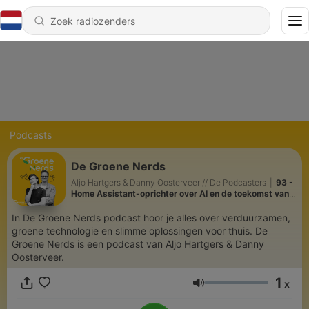
Podcasts
De Groene Nerds
Aljo Hartgers & Danny Oosterveer // De Podcasters
|
93 -
Home Assistant-oprichter over AI en de toekomst van
smart home
In De Groene Nerds podcast hoor je alles over verduurzamen,
groene technologie en slimme oplossingen voor thuis. De
Groene Nerds is een podcast van Aljo Hartgers & Danny
Oosterveer.
1
x
Volume