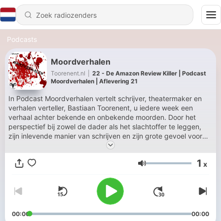
Podcasts
Moordverhalen
Toorenent.nl
|
22 - De Amazon Review Killer | Podcast
Moordverhalen | Aflevering 21
In Podcast Moordverhalen vertelt schrijver, theatermaker en
verhalen verteller, Bastiaan Toorenent, u iedere week een
verhaal achter bekende en onbekende moorden. Door het
perspectief bij zowel de dader als het slachtoffer te leggen,
zijn inlevende manier van schrijven en zijn grote gevoel voor
drama, weet Bastiaan u mee te nemen in de meest gruwelijke,
absurde en tandenknarsende moord onderzoeken. Naast de
1
x
meest bekende seriemoordenaars vertelt Bastiaan ook over
Volume
minderbekende zaken waar politieonderzoeken faalde of juist
daders door eigen stommiteiten aan het licht kwamen.
00:00
00:00