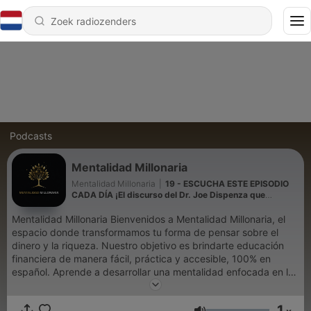
Podcasts
Mentalidad Millonaria
Mentalidad Millonaria
|
19 - ESCUCHA ESTE EPISODIO
CADA DÍA ¡El discurso del Dr. Joe Dispenza que
cambiará su vida!
Mentalidad Millonaria Bienvenidos a Mentalidad Millonaria, el
espacio donde transformamos tu forma de pensar sobre el
dinero y la riqueza. Nuestro objetivo es brindarte educación
financiera de manera fácil, práctica y accesible, 100% en
español. Aprende a desarrollar una mentalidad enfocada en la
generación de riqueza, mejora tu inteligencia financiera y toma
decisiones económicas que transformen tu vida personal y
1