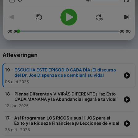
x
profesional. En cada episodio y video, te acercamos
Volume
herramientas, claves y estrategias para construir un futuro
financiero sólido. ¿Tienes preguntas o dudas? Estamos aquí
para ayudarte. Contáctanos a través de nuestro correo para
consultas empresariales.
mentalidadmillonariapodcast@gmail.com Suscríbete y únete a
00:00
00:00
nuestra comunidad de creadores de riqueza. ¡El primer paso
hacia tu libertad financiera comienza aquí! educación
financiera, finanzas personales, inversión inteligente, libertad
financiera, gestión del dinero, ahorro efectivo, mentalidad
Afleveringen
millonaria, generación de riqueza, inteligencia financiera,
emprendimiento exitoso, planificación financiera, ingresos
-
19
ESCUCHA ESTE EPISODIO CADA DÍA ¡El discurso
pasivos, desarrollo financiero, finanzas para principiantes,
del Dr. Joe Dispenza que cambiará su vida!
consejos financieros, finanzas en español, finanzas para
06 mei 2025
jóvenes, finanzas para emprendedores, finanzas para mujeres,
finanzas para familias
-
18
Piensa Diferente y VIVIRÁS DIFERENTE ¡Haz Esto
CADA MAÑANA y la Abundancia llegará a tu vida!
12 apr. 2025
-
17
Así Programan LOS RICOS a sus HIJOS para el
Éxito y la Riqueza Financiera ¡8 Lecciones de Vida!
25 mrt. 2025