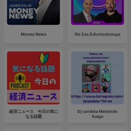
Money News
Θα Σας Ειδοποιήσουμε
経済ニュース 今日の気に
Dj candela Metiendo
なる話題
fuego