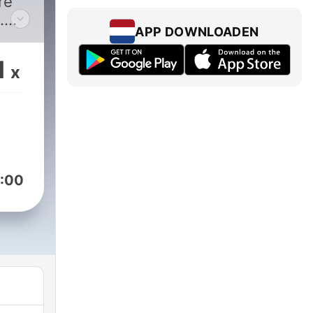
re
.
APP DOWNLOADEN
 Juan
1
x
iza
:00