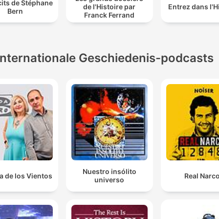
cits de Stéphane
de l'Histoire par
Entrez dans l'H
Bern
Franck Ferrand
Internationale Geschiedenis-podcasts
Nuestro insólito
a de los Vientos
Real Narc
universo