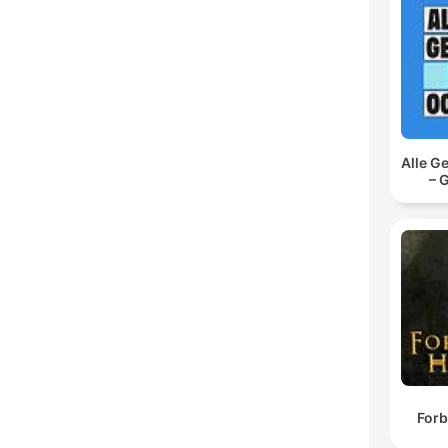
Alle G
– 
Forb