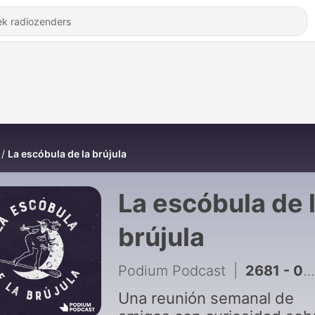
La escóbula de la brújula
La escóbula de 
brújula
Podium Podcast
|
2681 - 04. ESCOBUVERANO: Las batallitas de Botello
Una reunión semanal de