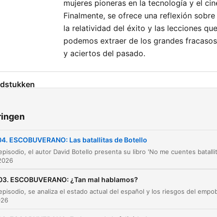
mujeres pioneras en la tecnología y el cin
Finalmente, se ofrece una reflexión sobre
la relatividad del éxito y las lecciones qu
podemos extraer de los grandes fracasos
y aciertos del pasado.
dstukken
Inicio accidentado y presentación del invitado
00:00:04
ringen
Presentación de 'No me cuentes batallitas' de
00:02:23
David Botello
04. ESCOBUVERANO: Las batallitas de Botello
Análisis de personajes: Michael Collins y Rosa
00:08:55
Parks
2026
Mitos fundacionales y la construcción de la
03. ESCOBUVERANO: ¿Tan mal hablamos?
00:18:55
identidad
026
El Titanic y el precio de la ambición
00:26:12