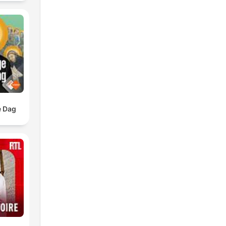
s
a
e Dag