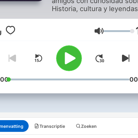
amigos con curiosidad sob
Historia, cultura y leyendas
Con Jesús Callejo, Carlos
Canales, David Sentinella,
Ignacio Cuesta, Marcos
Volume
Carrasco, Francisco Izuzqu
y un amplio equipo de
colaboradores.
:00
00
menvatting
Transcriptie
Zoeken