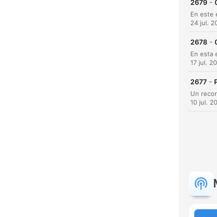
-
2679
24 jul. 
-
2678
17 jul. 2
-
2677
10 jul. 2
K
Hoog