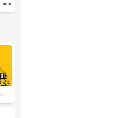
istoire
os