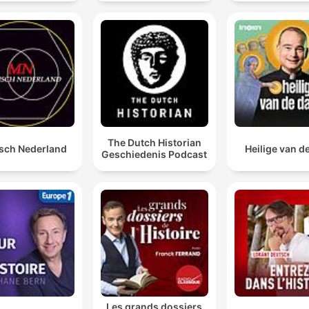
00:47:42 · Se destaca la importancia histórica de Alice Guy y
cómo su papel fue borrado de la narrativa principal del cine.
Al final la historia lo que nos enseña es que el éxito e
muy relativo y que... El éxito en un aspecto de tu vid
no te garantiza el éxito en todas las demás.
00:53:24 · Se ofrece una conclusión filosófica sobre cómo los
grandes personajes históricos experimentaron fracasos
The Dutch Historian
sch Nederland
Heilige van d
personales a pesar de sus logros.
Geschiedenis Podcast
Les grands dossiers