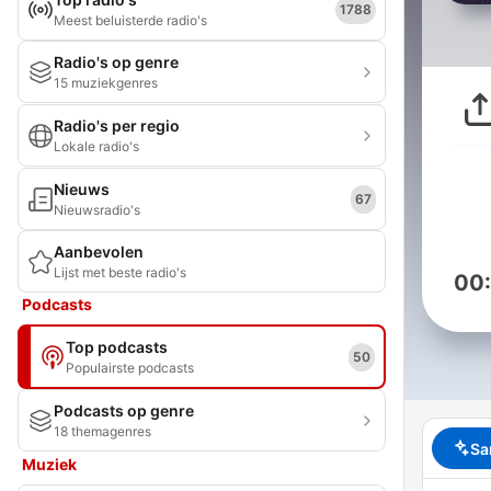
1788
Meest beluisterde radio's
Radio's op genre
15 muziekgenres
Radio's per regio
Lokale radio's
Nieuws
67
Nieuwsradio's
Aanbevolen
Lijst met beste radio's
00
Podcasts
Top podcasts
50
Populairste podcasts
Podcasts op genre
18 themagenres
Sa
Muziek