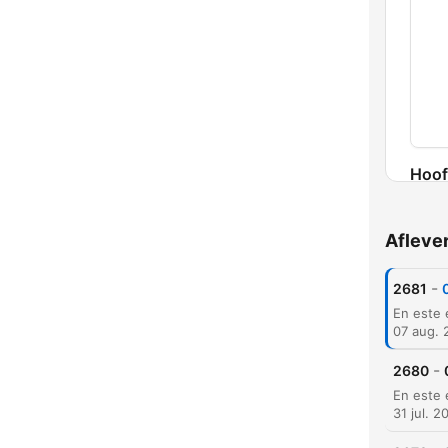
Hoof
Afleve
-
2681
07 aug. 
-
2680
31 jul. 2