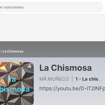
La Chismosa
La Chismosa
MR.MUÑECO
|
1 - La chismosa
https://youtu.be/D-lT2lNF