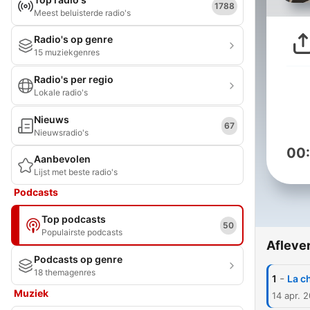
1788
Meest beluisterde radio's
Radio's op genre
15 muziekgenres
Radio's per regio
Lokale radio's
Nieuws
67
Nieuwsradio's
00
Aanbevolen
Lijst met beste radio's
Podcasts
Top podcasts
50
Populairste podcasts
Afleve
Podcasts op genre
18 themagenres
-
1
La c
Muziek
14 apr. 