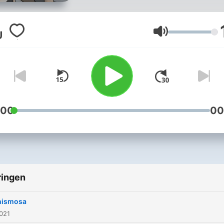
Volume
:00
00
ringen
hismosa
2021