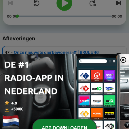
00:00
00:00
Afleveringen
-
47
Onze nieuwste dierbewoners 🫏 | BRUL #46
03 aug. 2026
-
46
Pride in het dierenrijk! 🌈 | BRUL #45
09 jul. 2026
-
45
Op kraamvisite bij Raj 🐘 | BRUL #44
05 jun. 2026
-
44
Tijger ontmoet tijger 🐅🐅 | BRUL #43
30 apr. 2026
-
43
De Savanne op! 🦓 | BRUL #42
APP DOWNLOADEN