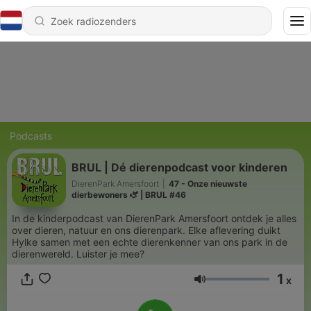
Podcasts
BRUL | Dé dierenpodcast voor kinderen
DierenPark Amersfoort
|
47 - Onze nieuwste
dierbewoners 🫏 | BRUL #46
In de kinderpodcast van DierenPark Amersfoort ontdek je alles
over dieren, natuur en ons dierenpark. Elke aflevering duikt
Hylke samen met een echte dierenkenner van ons park in de
dierenwereld. Luister je mee?
1
x
Volume