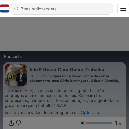
Podcasts
Isto É Gozar Com Quem Trabalha
SIC
|
314 - Sugestão de Verão: sobre discorrer
chatamente, com Cátia Domingues, Cláudio Almeida,
Guilherme Fonseca, Joana Marques, Manuel Cardoso,
Miguel Góis, José Diogo Quintela e Ricardo Araújo
"Normalmente, as pessoas de quem a gente fala têm
Pereira
empregos a sério, ao contrário de nós. São ministros,
empresários, banqueiros... Basicamente, o que a gente faz é
gozar com quem trabalha" R.A.P.
Veja a versão vídeo deste programa em
Opto.sic.pt
1
x
Volume