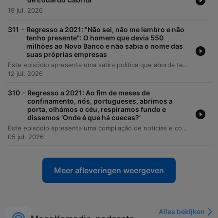
19 jul. 2026
-
311
Regresso a 2021: "Não sei, não me lembro e não
tenho presente": O homem que devia 550
milhões ao Novo Banco e não sabia o nome das
suas próprias empresas
Este episódio apresenta uma sátira política que aborda temas como a precariedade do serviço ferroviário, a gestão de fundações e sociedades offshore ligadas ao Novo Banco, e o elevado custo de um obelisco em Oeiras. O apresentador utiliza o humor para criticar a falta de transparência e a gestão de recursos públicos. A segunda parte do programa explora a crítica aos candidatos autárquicos do PSD, comparando-os a participantes de um reality show, e inclui uma entrevista com a secretária-geral da CGTP, Isabel Camarinha, sobre o papel dos sindicatos, o teletrabalho e as reivindicações laborais.
12 jul. 2026
-
310
Regresso a 2021: Ao fim de meses de
confinamento, nós, portugueses, abrimos a
porta, olhámos o céu, respiramos fundo e
dissemos ‘Onde é que há cuecas?’
Este episódio apresenta uma compilação de notícias e comentários satíricos sobre a atualidade portuguesa, abordando desde a reabertura de centros comerciais e críticas à gestão de fundos europeus até debates sobre a maçonaria e a política nacional. O programa transita do humor ácido para um momento de memória histórica, com uma entrevista emocionante a Álvaro Monteiro e Faustino Reis, sobreviventes da ditadura, que partilham as suas experiências de resistência e prisão durante o regime de Salazar.
05 jul. 2026
Meer afleveringen weergeven
Alles bekijken