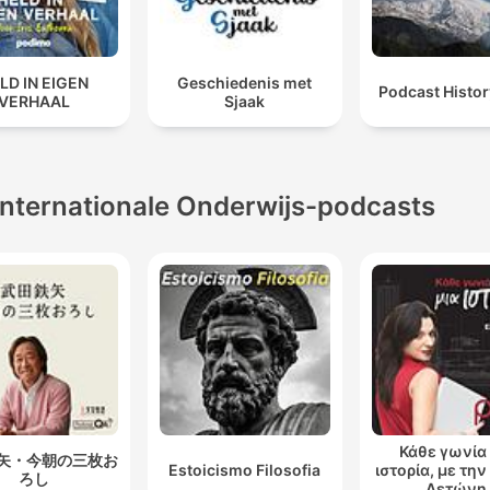
LD IN EIGEN
Geschiedenis met
Podcast Histo
VERHAAL
Sjaak
Internationale Onderwijs-podcasts
Κάθε γωνία 
矢・今朝の三枚お
Estoicismo Filosofia
ιστορία, με τη
ろし
Λετώνη