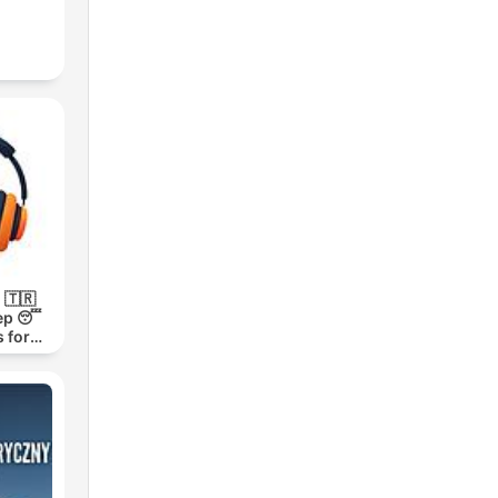
 🇹🇷
ep 😴
 for
h 1000-
m