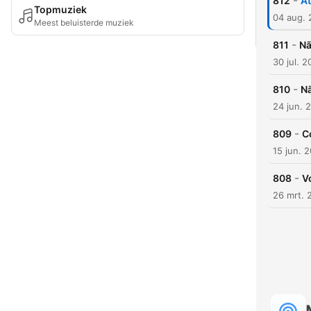
-
812
At
Topmuziek
04 aug.
Meest beluisterde muziek
-
811
Nã
30 jul. 
-
810
Nã
24 jun. 
-
809
C
15 jun. 
-
808
V
26 mrt. 