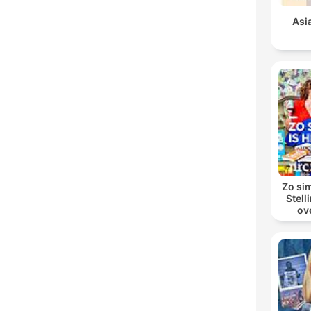
Asi
Zo sim
Stell
ov