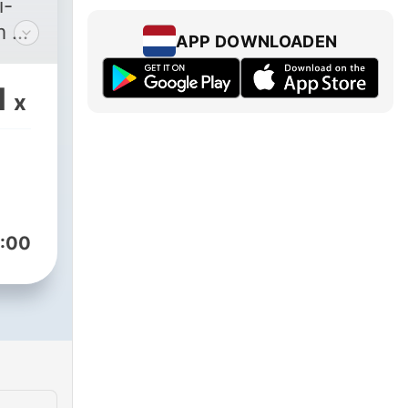
i-
m o
APP DOWNLOADEN
1
x
,
e
:00