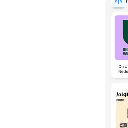
De U
Nede