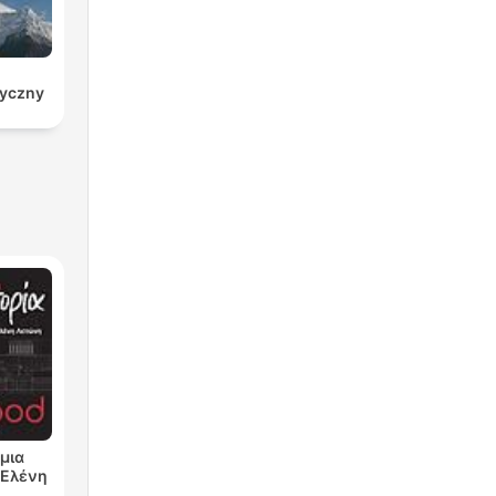
ryczny
μια
ν Ελένη