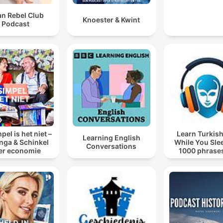
an Rebel Club
Knoester & Kwint
Podcast
pel is het niet –
Learn Turkish
Learning English
inga & Schinkel
While You Sle
Conversations
er economie
1000 phrases
beginners | wit
words.co