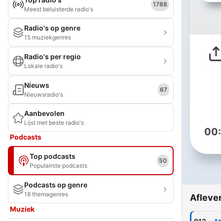
1788
Meest beluisterde radio's
Radio's op genre
15 muziekgenres
Radio's per regio
Lokale radio's
Nieuws
67
Nieuwsradio's
Aanbevolen
Lijst met beste radio's
00
Podcasts
Top podcasts
50
Populairste podcasts
Podcasts op genre
18 themagenres
Afleve
Muziek