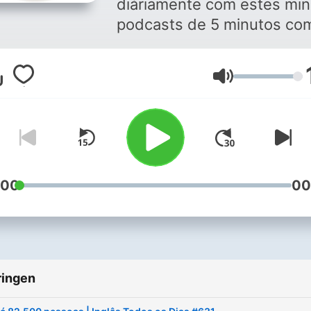
diáriamente com estes min
podcasts de 5 minutos co
professor Tim Barrett de
www.domineingles.com.br.
Volume
Aprenda inglês do dia a dia
expressões, phrasal verbs,
preposições, collocations 
muito mais!
:00
00
ringen