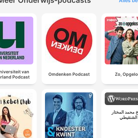
Meer Onderwijs-podcasts
Alles be
niversiteit van
Omdenken Podcast
Zo, Opgelo
rland Podcast
 محمد المختار
الشنقيطي