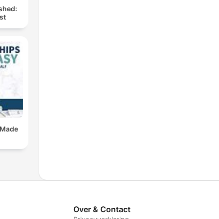
shed:
st
 Made
Over & Contact