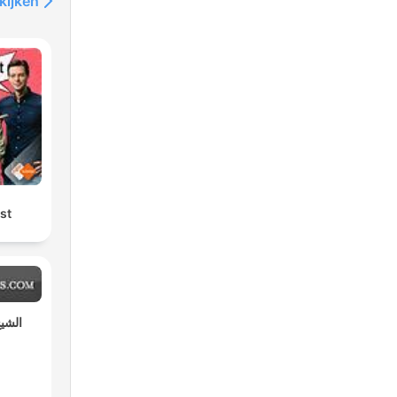
kijken
st
الشيخ