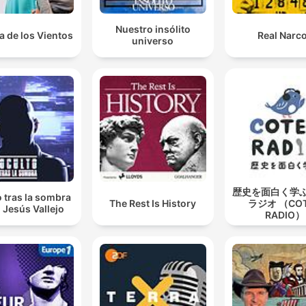
Nuestro insólito
a de los Vientos
Real Narc
universo
歴史を面白く学
 tras la sombra
The Rest Is History
ラジオ （CO
 Jesús Vallejo
RADIO）