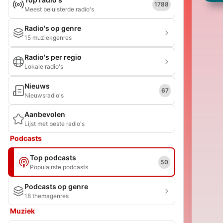
1788
Meest beluisterde radio's
Radio's op genre
15 muziekgenres
Radio's per regio
Lokale radio's
Nieuws
67
Nieuwsradio's
Aanbevolen
Lijst met beste radio's
Podcasts
Top podcasts
50
Populairste podcasts
Podcasts op genre
18 themagenres
Muziek