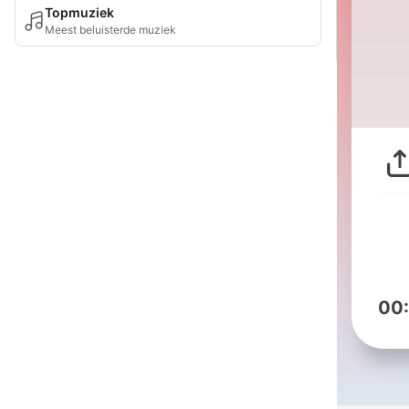
Topmuziek
Meest beluisterde muziek
00