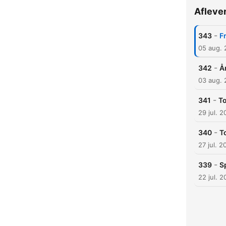
Afleve
-
343
F
05 aug.
-
342
År
03 aug.
-
341
To
29 jul. 
-
340
T
27 jul. 2
-
339
S
22 jul. 