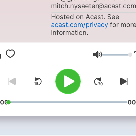
mitch.nysaeter@acast.co
Hosted on Acast. See
acast.com/privacy
for mor
information.
Volume
:00
00