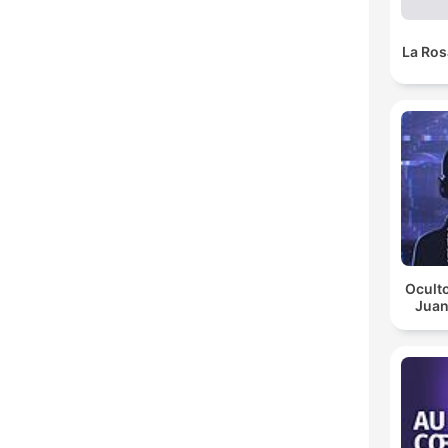
La Ros
Oculto
Juan