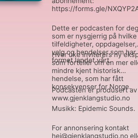
abonnement:
https://forms.gle/NXQYP
Dette er podcasten for de
som er nysgjerrig på hvilke
tilfeldigheter, oppdagelser,
valg og hendelser som har
Hver uke inviterers ny eks
formet landet vårt.
som forteller om en mer ell
mindre kjent historisk
hendelse, som har fått
konsekvenser for Norge.
Podcasten er produsert av
www.gjenklangstudio.no
Musikk: Epidemic Sounds.
For annonsering kontakt
hei@gjenklangstudio.no ell