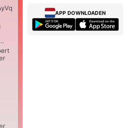
2AyVqdTykK1A
APP DOWNLOADEN
g
pert
er
er