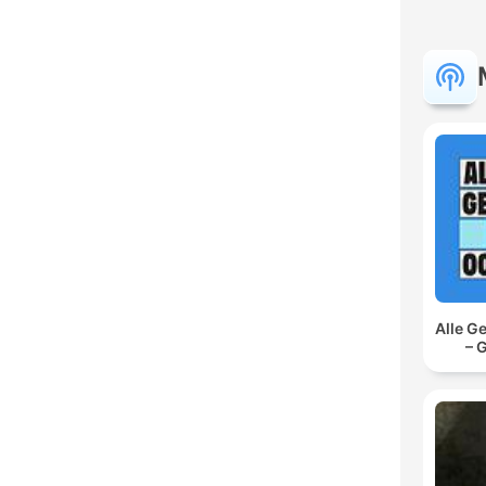
Alle G
– 