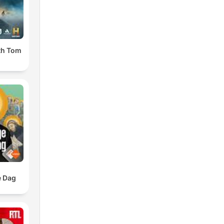
ith Tom
e Dag