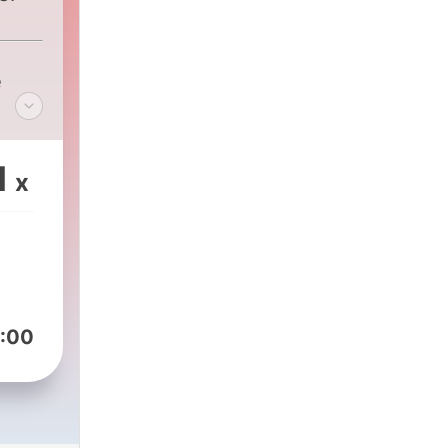
m
e
1
x
:00