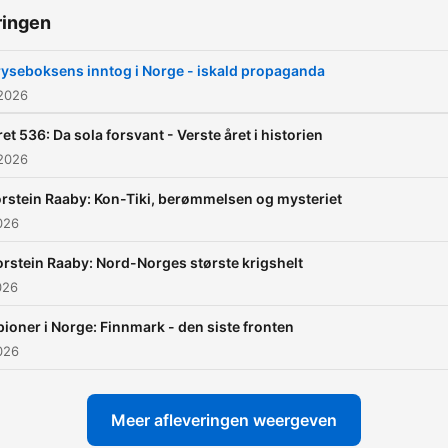
ringen
ryseboksens inntog i Norge - iskald propaganda
 2026
et 536: Da sola forsvant - Verste året i historien
 2026
rstein Raaby: Kon-Tiki, berømmelsen og mysteriet
2026
orstein Raaby: Nord-Norges største krigshelt
026
pioner i Norge: Finnmark - den siste fronten
2026
Meer afleveringen weergeven