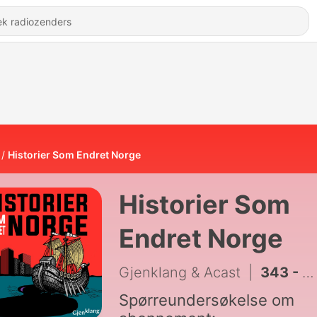
Historier Som Endret Norge
Historier Som
Endret Norge
Gjenklang & Acast
|
343 - Fryseboksens inntog i Norge - iskald propaganda
Spørreundersøkelse om