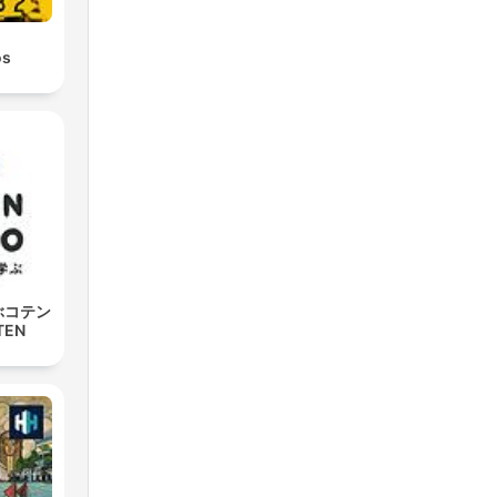
os
ぶコテン
TEN