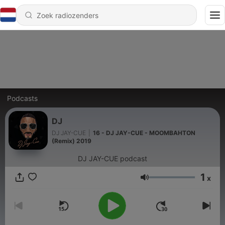
Podcasts
DJ
DJ JAY-CUE
|
16 - DJ JAY-CUE - MOOMBAHTON
(Remix) 2019
DJ JAY-CUE podcast
1
x
Volume