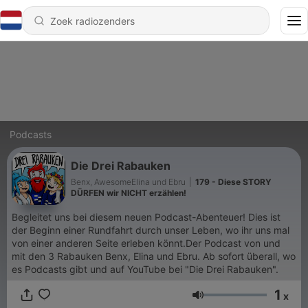
Podcasts
Die Drei Rabauken
Benx, AwesomeElina und Ebru
|
179 - Diese STORY
DÜRFEN wir NICHT erzählen!
Begleitet uns bei diesem neuen Podcast-Abenteuer! Dies ist
der Beginn einer Rundfahrt durch unser Leben, wo ihr uns mal
von einer anderen Seite erleben könnt.Der Podcast von und
mit den 3 Rabauken Benx, Elina und Ebru. Ab sofort überall, wo
es Podcasts gibt und auf YouTube bei "Die Drei Rabauken".
1
x
Volume