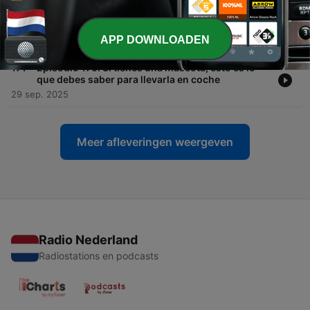
-
172
Episodio 171. Mensajes falsos de la DGT: cómo
identificarlos y qué hacer si los recibes
APP DOWNLOADEN
06 okt. 2025
-
171
Episodio 170. Si tienes una mascota, esto es lo
que debes saber para llevarla en coche
29 sep. 2025
Meer afleveringen weergeven
Radio Nederland
Radiostations en podcasts