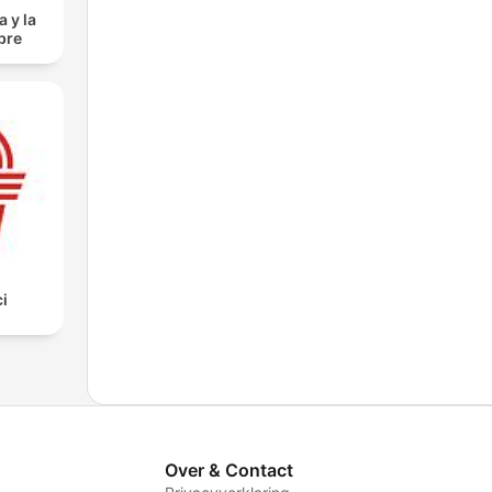
 y la
bre
i
Over & Contact