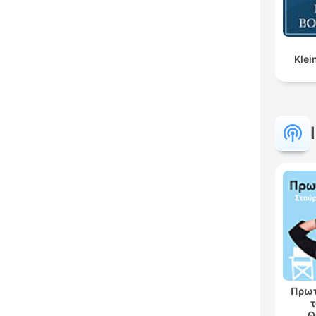
Klei
Πρωτ
τ
Θ