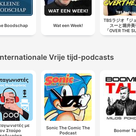
TBSラジオ『ジ
ne Boodschap
Wat een Week!
スーと堀井美
「OVER THE 
Internationale Vrije tijd-podcasts
αγωνιστές με
Sonic The Comic The
ον Σταύρο
Boomer Ta
Podcast
εοδωράκη