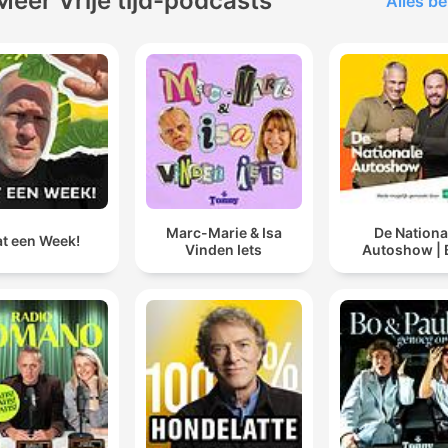
Meer Vrije tijd-podcasts
Alles be
Marc-Marie & Isa
De Nationa
t een Week!
Vinden Iets
Autoshow |