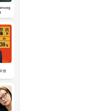
Genoeg
g
０分