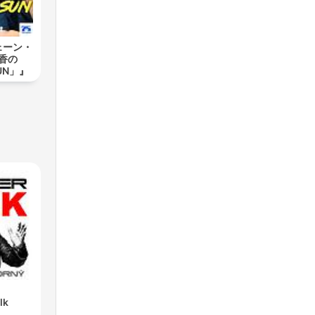
ェーン・
香の
SUN」』
lk