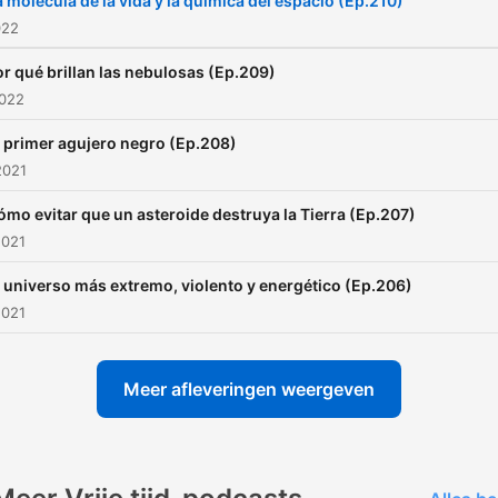
a molécula de la vida y la química del espacio (Ep.210)
022
r qué brillan las nebulosas (Ep.209)
2022
l primer agujero negro (Ep.208)
2021
ómo evitar que un asteroide destruya la Tierra (Ep.207)
2021
l universo más extremo, violento y energético (Ep.206)
2021
Meer afleveringen weergeven