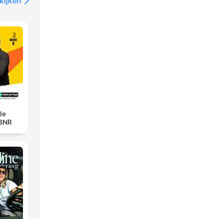
kijken
le
 BNR