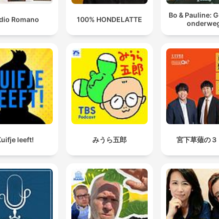
Bo & Pauline: 
dio Romano
100% HONDELATTE
onderwe
uifje leeft!
みうら五郎
宮下草薙の３