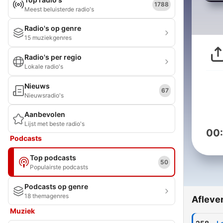
1788
Meest beluisterde radio's
Radio's op genre
15 muziekgenres
Radio's per regio
Lokale radio's
Nieuws
67
Nieuwsradio's
Aanbevolen
Lijst met beste radio's
00
Podcasts
Top podcasts
50
Populairste podcasts
Podcasts op genre
18 themagenres
Afleve
Muziek