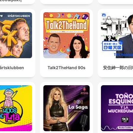
årtsklubben
Talk2TheHand 90s
安住紳一郎の日