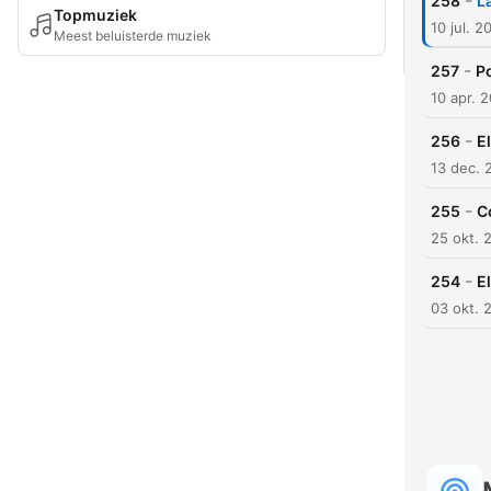
-
258
L
Topmuziek
10 jul. 2
Meest beluisterde muziek
-
257
Po
10 apr. 
-
256
E
13 dec. 
-
255
C
25 okt. 
-
254
E
03 okt. 