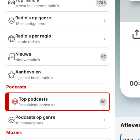
1788
Meest beluisterde radio's
Radio's op genre
15 muziekgenres
Radio's per regio
Lokale radio's
Nieuws
67
Nieuwsradio's
Aanbevolen
Lijst met beste radio's
00
Podcasts
Top podcasts
50
Populairste podcasts
Podcasts op genre
18 themagenres
Afleve
Muziek