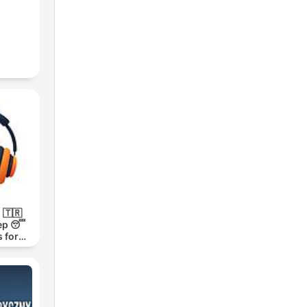
 🇹🇷
ep 😴
 for
h 1000-
m