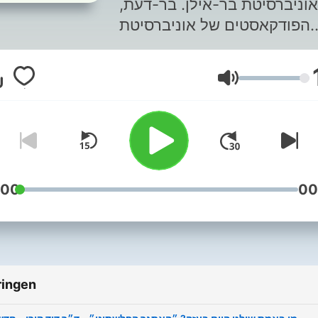
אוניברסיטת בר-אילן. בר-דעת,
הפודקאסטים של אוניברסיטת
בר-אילן. עקבו אחרינו גם
בוואטצאפ
Volume
https://bit.ly/whatsapp_ch
:00
00
ringen