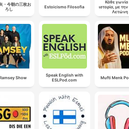
Κάθε γωνία 
矢・今朝の三枚お
Estoicismo Filosofia
ιστορία, με τη
ろし
Λετώνη
Speak English with
 Ramsey Show
Mufti Menk Po
ESLPod.com