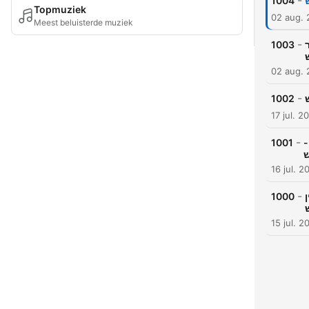
-
1004
Topmuziek
02 aug.
Meest beluisterde muziek
-
1003
02 aug.
-
1002
17 jul. 2
-
1001
ן
16 jul. 2
-
1000
בין
15 jul. 2