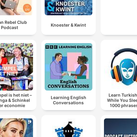
an Rebel Club
Knoester & Kwint
Podcast
pel is het niet –
Learn Turkish
Learning English
inga & Schinkel
While You Sle
Conversations
er economie
1000 phrases
beginners | wit
words.co