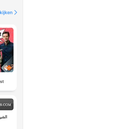
kijken
st
الشيخ