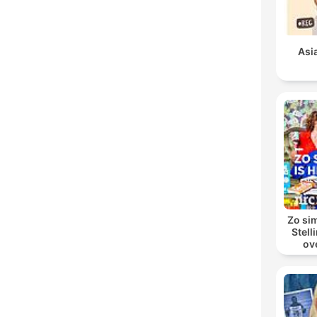
Asi
Zo sim
Stell
ov