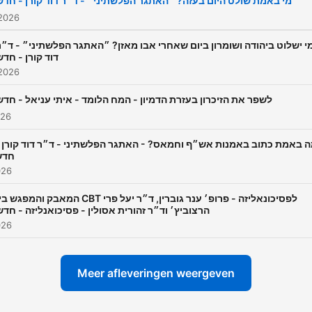
מי באמת שולט היום בעזה? ״האתגר הפלשתיני״ - ד״ר דוד קורן - חדש
 2026
י ישלוט ביהודה ושומרון ביום שאחרי אבו מאזן? ״האתגר הפלשתיני״ - ד״ר
דוד קורן - חדש
 2026
לשפר את הזיכרון בעזרת הדמיון - המח הלומד - איתי עניאל - חדש
026
מה באמת כתוב באמנות אש״ף וחמאס? - האתגר הפלשתיני - ד״ר דוד קור
חדש
026
המאבק והמפגש  CBT לפסיכונאליזה - פרופ׳ ענר גוברין, ד״ר יעל פרי
הרצוביץ׳ וד״ר זהורית אסולין - פסיכואנליזה - חדש
026
Meer afleveringen weergeven