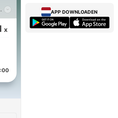
APP DOWNLOADEN
1
x
annel_bardaat
:00