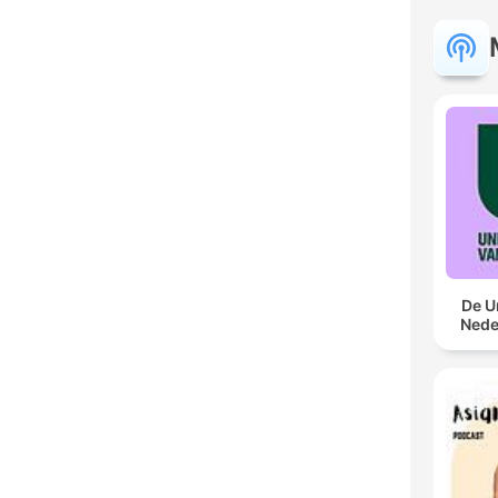
De U
Nede