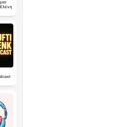
μια
ν Ελένη
dcast