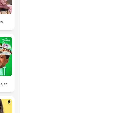
es
ejat