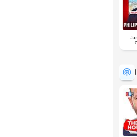
L'œ
C