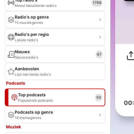
1788
Meest beluisterde radio's
Radio's op genre
15 muziekgenres
Radio's per regio
Lokale radio's
Nieuws
67
Nieuwsradio's
Aanbevolen
Lijst met beste radio's
Podcasts
Top podcasts
50
Populairste podcasts
00
Podcasts op genre
18 themagenres
Muziek