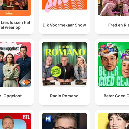
 Lies lossen het
Dik Voormekaar Show
Fred en Ri
el weer op
o, Opgelost
Radio Romano
Beter Goed G