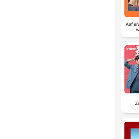
Aaf en
w
Z