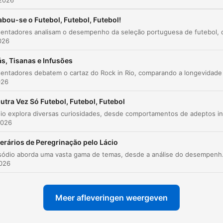
 2026
tepunten
bou-se o Futebol, Futebol, Futebol!
Timing tem a ver com precisão, em princípio. Em
2026
comédia parece haver um momento exato para que
uma coisa seja dita ou mostrada.
s, Tisanas e Infusões
00:02:29 · O locutor estabelece a sua primeira tentativa de
026
definição sobre o conceito de timing no contexto do humor.
utra Vez Só Futebol, Futebol, Futebol
O timing depende da confiança. Não conseguimos fa
2026
boa comédia se não estivermos relaxados.
00:14:23 · Citando John Cleese, o segmento destaca a
nerários de Peregrinação pelo Lácio
importância do estado psicológico e da confiança para o
Este episódio aborda uma vasta gama de temas, desde a análise do desempenho de Cabo Verde e as polémicas da s
2026
sucesso do ritmo cómico.
timing é a gestão do silêncio
Meer afleveringen weergeven
00:18:46 · Um dos participantes propõe uma definição
simplificada para o conceito complexo de timing.