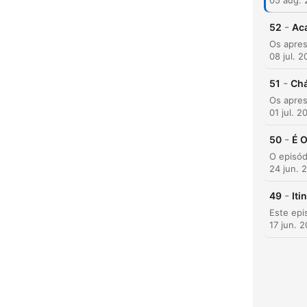
05 aug.
Hoog
-
52
Aca
08 jul. 
-
51
Chá
01 jul. 2
-
50
É O
24 jun. 
-
49
Iti
17 jun. 