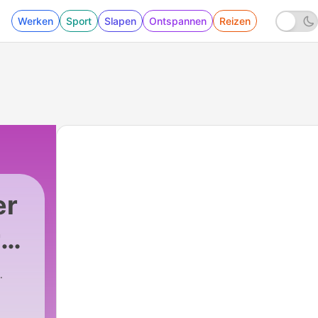
Werken
Sport
Slapen
Ontspannen
Reizen
er
ra
sé Diogo Quintela
|
53 - Sugestão de