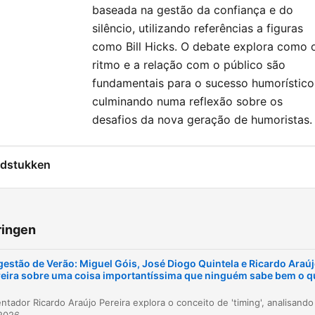
baseada na gestão da confiança e do
silêncio, utilizando referências a figuras
como Bill Hicks. O debate explora como 
ritmo e a relação com o público são
fundamentais para o sucesso humorístico
culminando numa reflexão sobre os
desafios da nova geração de humoristas.
dstukken
A natureza do timing e a confiança
00:14:23
Definições de timing e a gestão do silêncio
00:18:14
ringen
A análise do estilo de Bill Hicks
00:25:36
estão de Verão: Miguel Góis, José Diogo Quintela e Ricardo Araú
eira sobre uma coisa importantíssima que ninguém sabe bem o q
Encerramento e Créditos
00:33:22
lik op een hoofdstuk om direct naar dat moment te gaan