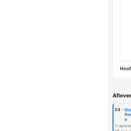
Hoof
Afleve
-
53
Sug
Per
é
K