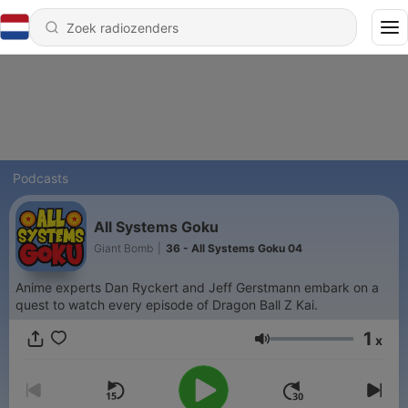
Podcasts
All Systems Goku
Giant Bomb
|
36 - All Systems Goku 04
Anime experts Dan Ryckert and Jeff Gerstmann embark on a
quest to watch every episode of Dragon Ball Z Kai.
1
x
Volume