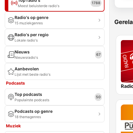
Top radio's
1788
Meest beluisterde radio's
Radio's op genre
Gerela
15 muziekgenres
Radio's per regio
Lokale radio's
Nieuws
67
Nieuwsradio's
Aanbevolen
Lijst met beste radio's
Podcasts
Radi
Top podcasts
50
Populairste podcasts
Podcasts op genre
18 themagenres
Muziek