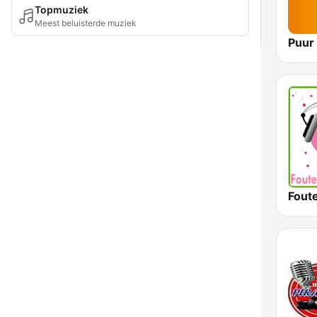
Topmuziek
Meest beluisterde muziek
Puur