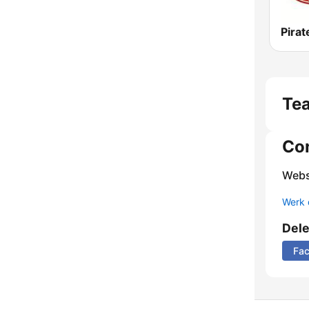
Pirat
Te
Co
Webs
Werk 
Del
Fa