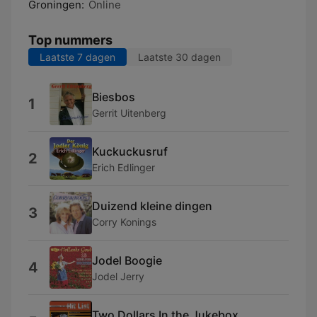
Groningen:
Online
Top nummers
Laatste 7 dagen
Laatste 30 dagen
Biesbos
1
Gerrit Uitenberg
Kuckuckusruf
2
Erich Edlinger
Duizend kleine dingen
3
Corry Konings
Jodel Boogie
4
Jodel Jerry
Two Dollars In the Jukebox