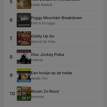
5
Eddie Rabbitt
Foggy Mountain Breakdown
6
Flatt & Scruggs
Giddy Up Go
7
Gerard de Vries
Disc Jockey Polka
8
Infernal
Een huisje op de heide
9
Apollo Trio
Rozen Zo Rood
10
Hommie