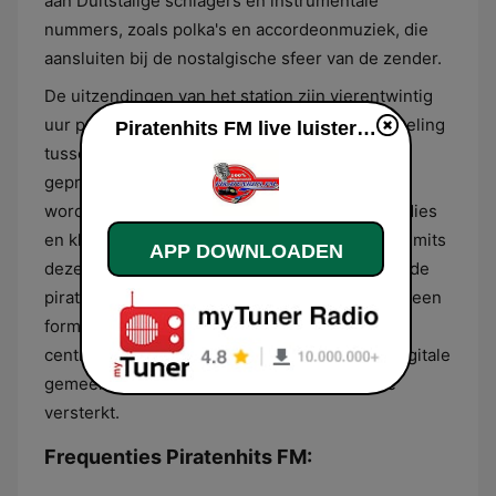
aan Duitstalige schlagers en instrumentale
nummers, zoals polka's en accordeonmuziek, die
aansluiten bij de nostalgische sfeer van de zender.
De uitzendingen van het station zijn vierentwintig
uur per dag beschikbaar en bieden een afwisseling
Piratenhits FM live luisteren
tussen non-stop muzieklijsten en live
gepresenteerde blokken. In de programmering
wordt ook ruimte geboden aan Engelstalige oldies
en klassiekers uit de jaren zeventig en tachtig, mits
APP DOWNLOADEN
deze passen binnen het specifieke format van de
piratencultuur. Luisteraars kunnen rekenen op een
format waarbij interactie via verzoekplaten een
centrale rol speelt, wat het karakter van een digitale
gemeenschap voor liefhebbers van dit genre
versterkt.
Frequenties Piratenhits FM: