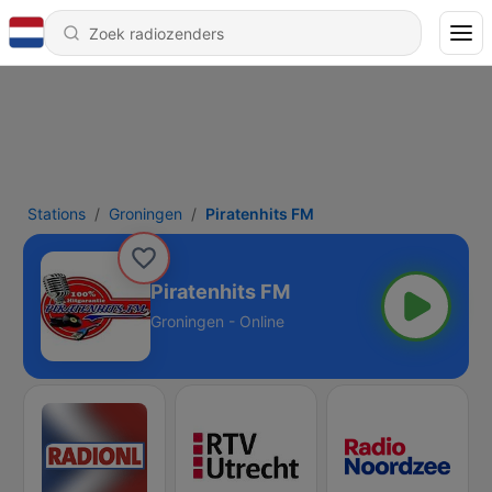
Stations
Groningen
Piratenhits FM
Piratenhits FM
Groningen - Online