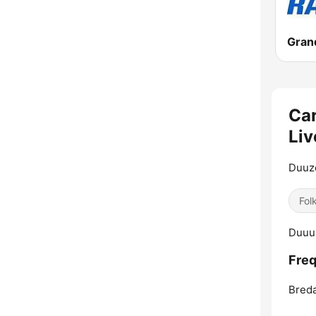
Grand
Car
Liv
Duuze
Fol
Duuuz
Freq
Breda