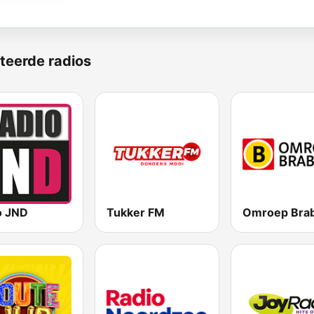
teerde radios
o JND
Tukker FM
Omroep Bra