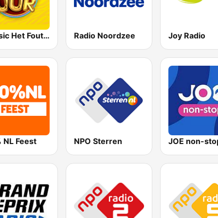
Qmusic Het Foute Uur
Radio Noordzee
Joy Radio
 NL Feest
NPO Sterren
JOE non-sto