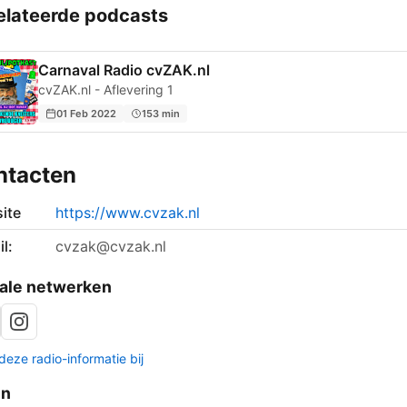
elateerde podcasts
Carnaval Radio cvZAK.nl
cvZAK.nl - Aflevering 1
01 Feb 2022
153 min
ntacten
ite
https://www.cvzak.nl
l:
cvzak@cvzak.nl
ale netwerken
deze radio-informatie bij
en