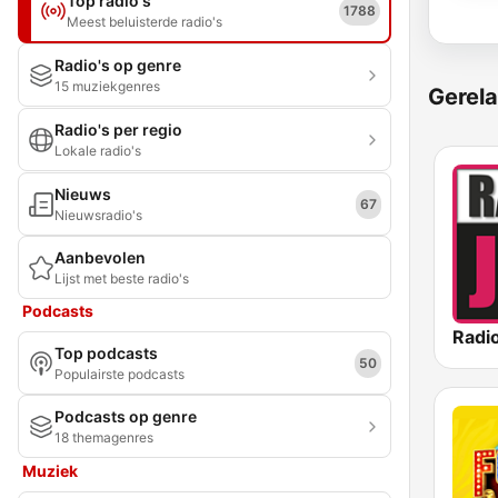
Top radio's
1788
Meest beluisterde radio's
Radio's op genre
15 muziekgenres
Gerela
Radio's per regio
Lokale radio's
Nieuws
67
Nieuwsradio's
Aanbevolen
Lijst met beste radio's
Podcasts
Radi
Top podcasts
50
Populairste podcasts
Podcasts op genre
18 themagenres
Muziek