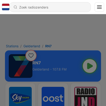
Stations
Gelderland
RN7
RN7
Gelderland - 107.8 FM