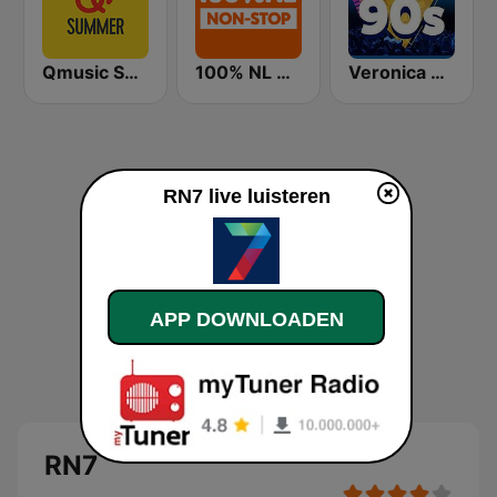
Qmusic Summer
100% NL Nonstop
Veronica De Beste 90s
RN7 live luisteren
APP DOWNLOADEN
RN7