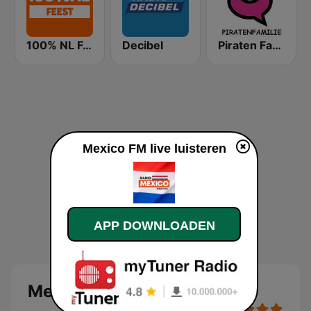
100% NL Feest
Decibel
Piraten Familie
Mexico FM live luisteren
APP DOWNLOADEN
Mexico FM