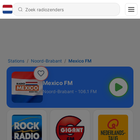
Stations
Noord-Brabant
Mexico FM
Mexico FM
Noord-Brabant - 106.1 FM