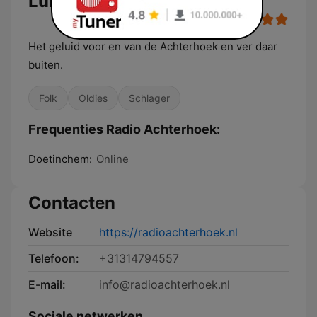
Luisteren
Het geluid voor en van de Achterhoek en ver daar
buiten.
Folk
Oldies
Schlager
Frequenties Radio Achterhoek:
Doetinchem:
Online
Contacten
Website
https://radioachterhoek.nl
Telefoon:
+31314794557
E-mail:
info@radioachterhoek.nl
Sociale netwerken