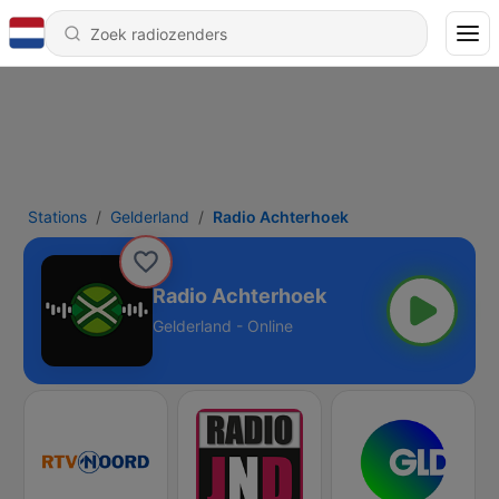
Stations
Gelderland
Radio Achterhoek
Radio Achterhoek
Gelderland - Online