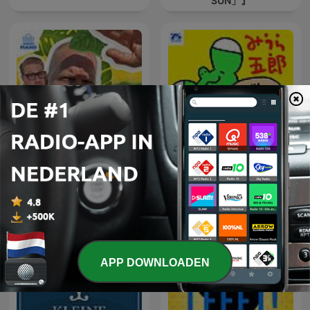
SUN」』
Wat een Week!
みうら五郎
APP DOWNLOADEN