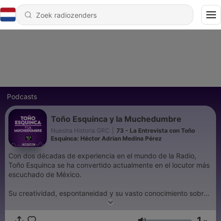
Podcasts
Toño Esquinca y la Muchedumbre
Nuestra Historia GRC
|
73 - La Entrevista con Toño
Esquinca: Héctor Adrian Medina Pérez
Con dos décadas de experiencia en el mundo de la Radio,
Toño Esquinca se ha convertido actualmente en el locutor más
escuchado de México.
Su creatividad, espontaneidad y su vasto conocimiento sobre
las tendencias musicales en el mundo han hecho que su
programa tenga un sello único y característico en todo el
1