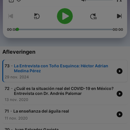
x
cuadrante.
Volume
Reconocido como uno de los Líderes de Opinión más
influyentes en la actualidad, el mensaje de Toño Esquinca es
simple: Efecto Positivo.
00:00
00:00
Junto con su Muchedumbre, te aseguramos que con Toño
Esquinca todos los días tendrás un programa distinto.
Afleveringen
-
73
La Entrevista con Toño Esquinca: Héctor Adrian
Medina Pérez
29 nov. 2024
-
72
¿Cuál es la situación real del COVID-19 en México?
Entrevista con Dr. Andrés Palomar
13 nov. 2020
-
71
La enseñanza del águila real
11 nov. 2020
-
70
Juan Salvador Gaviota