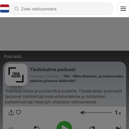
Podcasts
Tiedekulma podcast
Helsingin yliopisto
|
190 - Miksi lihomme, ja hoidetaanko
ylipaino jatkossa lääkkeillä?
Tutkittua tietoa ja puntaroitua puhetta. Tiedekulman podcastit
tarjoavat toimitettuja keskusteluohjelmia ja tutkijoiden
puheenvuoroja Helsingin yliopiston olohuoneesta.
1
x
Volume