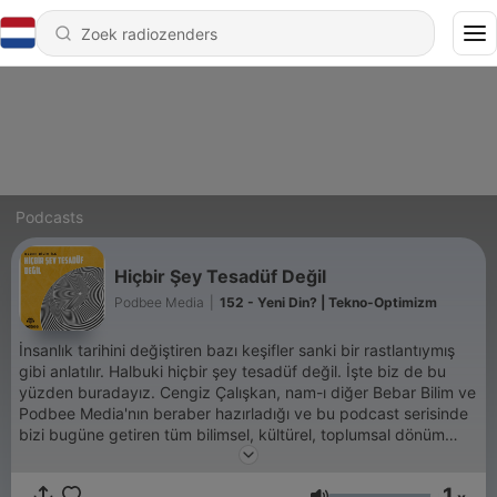
Podcasts
Hiçbir Şey Tesadüf Değil
Podbee Media
|
152 - Yeni Din? | Tekno-Optimizm
İnsanlık tarihini değiştiren bazı keşifler sanki bir rastlantıymış
gibi anlatılır. Halbuki hiçbir şey tesadüf değil. İşte biz de bu
yüzden buradayız. Cengiz Çalışkan, nam-ı diğer Bebar Bilim ve
Podbee Media'nın beraber hazırladığı ve bu podcast serisinde
bizi bugüne getiren tüm bilimsel, kültürel, toplumsal dönüm
noktalarından geçeceğimiz büyük bir yolculuğa çıkıyoruz.
1