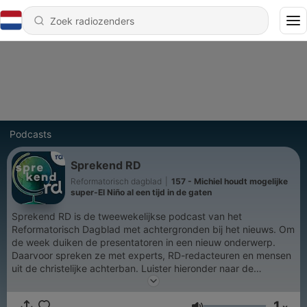
Podcasts
Sprekend RD
Reformatorisch dagblad
|
157 - Michiel houdt mogelijke
super-El Niño al een tijd in de gaten
Sprekend RD is de tweewekelijkse podcast van het
Reformatorisch Dagblad met achtergronden bij het nieuws. Om
de week duiken de presentatoren in een nieuw onderwerp.
Daarvoor spreken ze met experts, RD-redacteuren en mensen
uit de christelijke achterban. Luister hieronder naar de
beschikbare afleveringen en abonneer je op Sprekend RD.
1