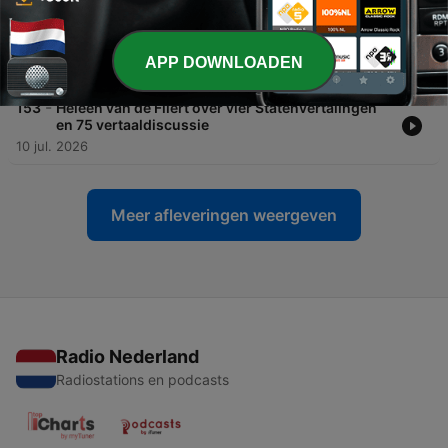
-
154
Hannah van den Bosch: „Heel ingrijpend om te
schrijven over werken in de prostitutie”
APP DOWNLOADEN
17 jul. 2026
-
153
Heleen van de Fliert over vier Statenvertalingen
en 75 vertaaldiscussie
10 jul. 2026
Meer afleveringen weergeven
Radio Nederland
Radiostations en podcasts