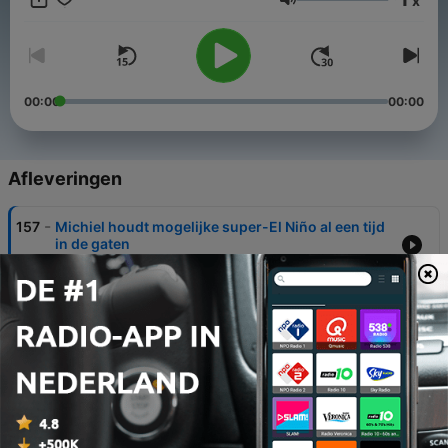
x
Volume
00:00
00:00
Afleveringen
-
157
Michiel houdt mogelijke super-El Niño al een tijd
in de gaten
Thu, 6 Aug 2026 22:00:00 +0000
-
156
Arno zag hordes politieagenten bij rellen in
voetbalstadion en vroeg zich af: wie betaalt dit
eigenlijk?
31 jul. 2026
-
155
Door een inval van de vreemdelingenpolitie
raakte Sytse geïnteresseerd in uitzendkrachten
23 jul. 2026