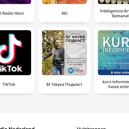
Inteligencia Art
D Radio Hour
NU
Semanal
kurz informie
TikTok
БГ Наука Подкаст
heise onli
Hulpbronnen