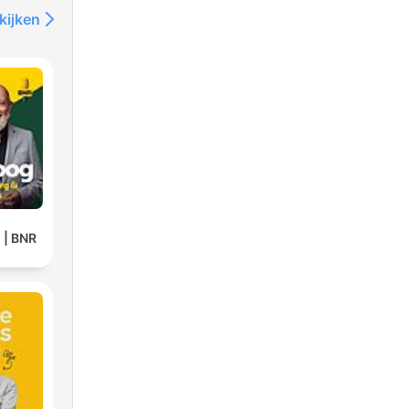
kijken
 | BNR