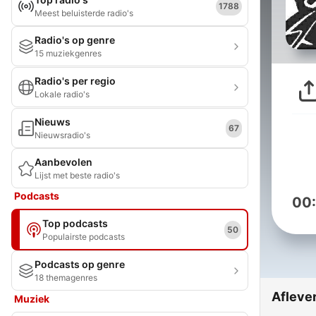
1788
Meest beluisterde radio's
Radio's op genre
15 muziekgenres
Radio's per regio
Lokale radio's
Nieuws
67
Nieuwsradio's
Aanbevolen
Lijst met beste radio's
Podcasts
00
Top podcasts
50
Populairste podcasts
Podcasts op genre
18 themagenres
Afleve
Muziek