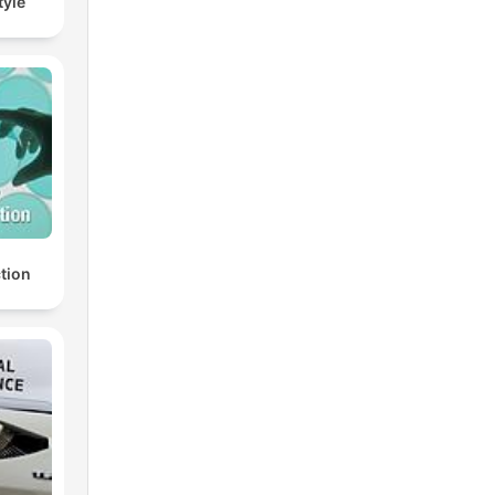
tyle
ction