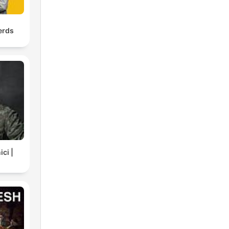
erds
ci |
C