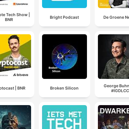
ote Tech Show |
Bright Podcast
De Groene N
BNR
George Buhni
ptocast | BNR
Broken Silicon
#IGDLC