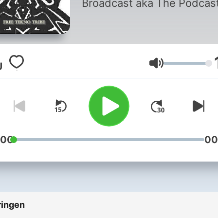
Broadcast aka The Podcas
Volume
:00
00
ringen