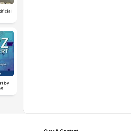
ificial
rt by
ne
Over & Contact