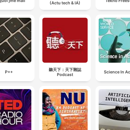
quoi jme mail
Tekno Frees
(Actu tech & IA)
聽天下：天下雜誌
P++
Science In A
Podcast