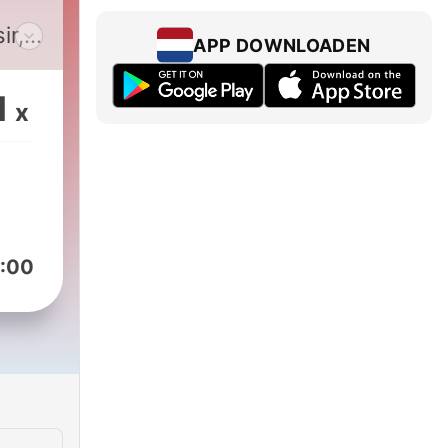
ir,
APP DOWNLOADEN
1
x
at
état
e
:00