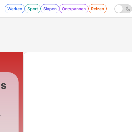
Werken
Sport
Slapen
Ontspannen
Reizen
is