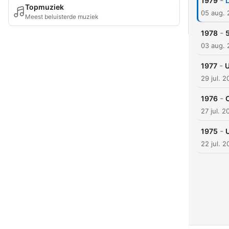
-
1979
L
Topmuziek
05 aug.
Meest beluisterde muziek
-
1978
5
03 aug.
-
1977
U
29 jul. 
-
1976
C
27 jul. 2
-
1975
U
22 jul. 