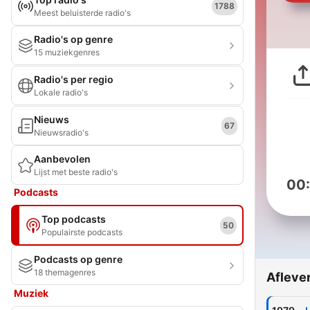
1788
Meest beluisterde radio's
Radio's op genre
15 muziekgenres
Radio's per regio
Lokale radio's
Nieuws
67
Nieuwsradio's
Aanbevolen
Lijst met beste radio's
00
Podcasts
Top podcasts
50
Populairste podcasts
Podcasts op genre
18 themagenres
Afleve
Muziek