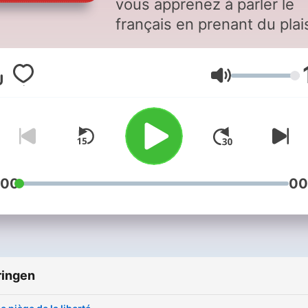
vous apprenez à parler le
français en prenant du plais
comme si vous étiez en
France. Ma mission est de
Volume
vous aider à passer de l'ét
de compréhension (vous
comprenez le français) à l'
d'expression (vous parlez l
français).
:00
00
ringen