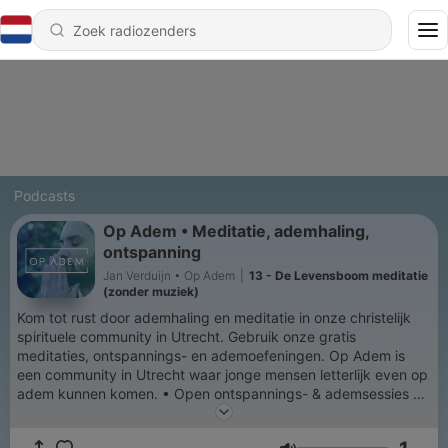
Podcasts
Op Adem • Meditatie, ademhaling,
ontspanning
Jan Verduijn • Op Adem
|
13 - De Levensboom meditatie
(zonder muziek)
Kom tot rust door ademhaling en meditatie in onze christelijk
spirituele community in Utrecht. Gebruik onze gratis
meditaties, ontspannings- en ademoefeningen. Op Adem is
een community in Utrecht waar jonge mensen letterlijk even op
adem kunnen komen. • Open ontspannings- & ademsessies •
De Levensadem cursus • Retraites Bekijk het aanbod op de
website https://www.opadem.com