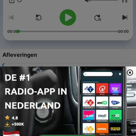
1
x
Volume
00:00
00:00
Afleveringen
-
13
De Levensboom meditatie (zonder muziek)
18 feb. 2021
-
12
De Levensboom meditatie
18 feb. 2021
-
11
Actieve lichaam ontspanningsoefening
24 jan. 2021
-
10
Actieve lichaam ontspanningsoefening (zonder
muziek)