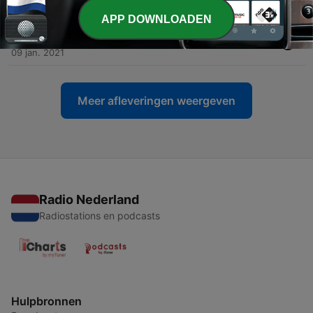
24 jan. 2021
APP DOWNLOADEN
-
9
Beeldmeditatie het Levenspad
09 jan. 2021
Meer afleveringen weergeven
Radio Nederland
Radiostations en podcasts
Hulpbronnen