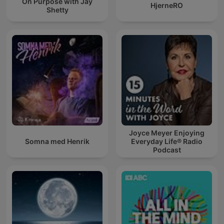
On Purpose with Jay
HjerneRO
Shetty
Joyce Meyer Enjoying
Somna med Henrik
Everyday Life® Radio
Podcast