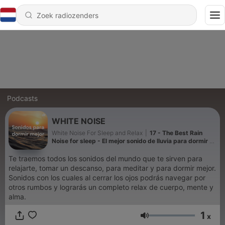
Podcasts
WHITE NOISE
White Noise For Sleep and Relax
|
17 - The Best Rain
Noise for sleep - El mejor sonido de lluvia para dormir y
relax
Te traemos todos los sonidos del mundo que te sirven para
relajarte, tomar un descanso, para meditar y para dormir mejor.
Sonidos con los cuales al cerrar los ojos podrás navegar por
otros rumbos y lograrás un completo relax de cuerpo, mente y
alma.
1
x
Volume