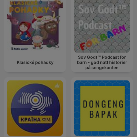
Sov Godt ™ Podcast for
Klasické pohádky
barn - god natt historier
på sengekanten