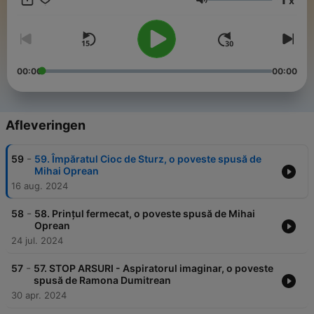
x
Fie că îți plac poveștile citite sau interpretate cu patos ori ți-e
Volume
dor de teatrul de păpuși, avem în tolbă povești pentru toată
lumea.
00:00
00:00
Afleveringen
-
59
59. Împăratul Cioc de Sturz, o poveste spusă de
Mihai Oprean
16 aug. 2024
-
58
58. Prințul fermecat, o poveste spusă de Mihai
Oprean
24 jul. 2024
-
57
57. STOP ARSURI - Aspiratorul imaginar, o poveste
spusă de Ramona Dumitrean
30 apr. 2024