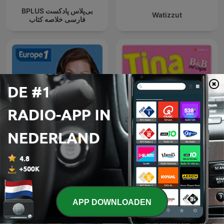
‌BPLUS بی‌پلاس پادکست
Watizzut
فارسی خلاصه کتاب
Libre antenne week-end
Tina FM: B&B Vol Liefde
APP DOWNLOADEN