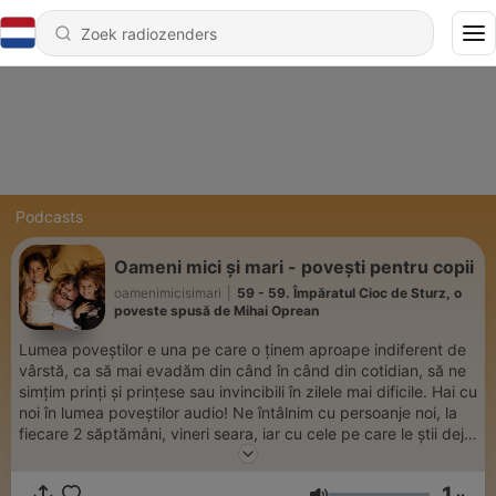
Podcasts
Oameni mici și mari - povești pentru copii
oamenimicisimari
|
59 - 59. Împăratul Cioc de Sturz, o
poveste spusă de Mihai Oprean
Lumea poveștilor e una pe care o ținem aproape indiferent de
vârstă, ca să mai evadăm din când în când din cotidian, să ne
simțim prinți și prințese sau invincibili în zilele mai dificile. Hai cu
noi în lumea poveștilor audio! Ne întâlnim cu persoanje noi, la
fiecare 2 săptămâni, vineri seara, iar cu cele pe care le știi deja,
oricând ți-e dor de ei, apasă PLAY. Pregătim povești
românești, dar mai punem la cale și surprize din când în când.
1