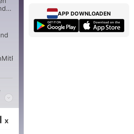
en
nd
APP DOWNLOADEN
und
enMitPodcast
e
1
x