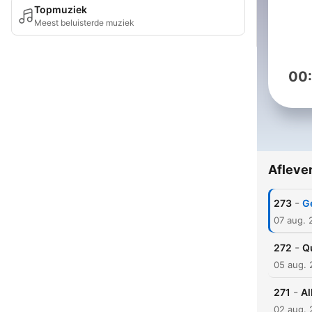
Topmuziek
Meest beluisterde muziek
00
Afleve
-
273
Ge
07 aug. 
-
272
Q
05 aug.
-
271
Al
02 aug.