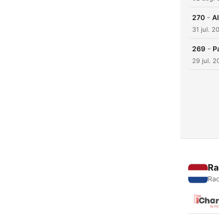
-
270
Al
31 jul. 2
-
269
P
29 jul. 
Ra
Rad