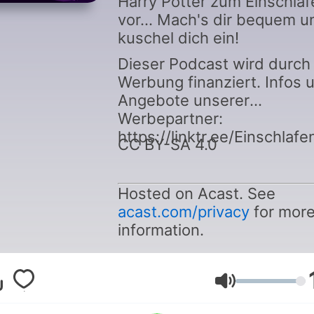
Harry Potter zum Einschlaf
vor... Mach's dir bequem u
kuschel dich ein!
Dieser Podcast wird durch
Werbung finanziert. Infos 
Angebote unserer
Werbepartner:
https://linktr.ee/Einschlaf
CC BY-SA 4.0
Hosted on Acast. See
acast.com/privacy
for mor
information.
Volume