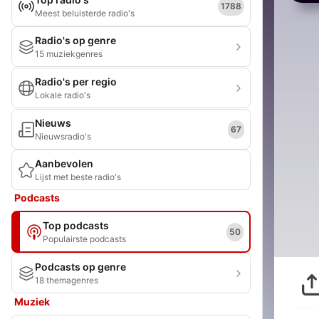
1788
Meest beluisterde radio's
Radio's op genre
15 muziekgenres
Radio's per regio
Lokale radio's
Nieuws
67
Nieuwsradio's
Aanbevolen
Lijst met beste radio's
Podcasts
Top podcasts
50
Populairste podcasts
Podcasts op genre
18 themagenres
Muziek