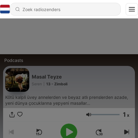
Podcasts
Masal Teyze
Seren
|
13 - Zimboli
Kötü kalpli üvey annelerden ve beyaz atlı prenslerden azade,
yeni dünya çocuklarına yepyeni masallar...
1
x
Volume