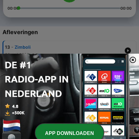
00:00
00:00
Afleveringen
-
13
Zimboli
23 mei 2020
-
12
İyi Kalpli Veterinerin Rüyası
30 apr. 2020
-
11
Fabllar
24 apr. 2020
-
10
Vivaldi 4 Mevsim
20 apr. 2020
-
9
Okula Dönüş
APP DOWNLOADEN
15 apr. 2020