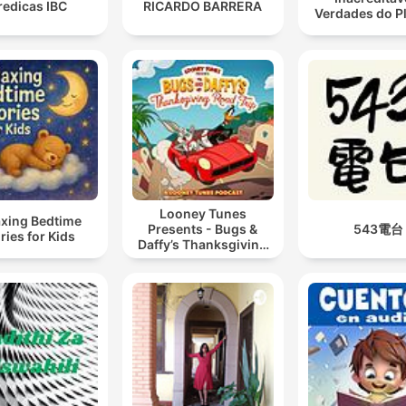
redicas IBC
RICARDO BARRERA
Verdades do P
Looney Tunes
axing Bedtime
Presents - Bugs &
543電台
ries for Kids
Daffy’s Thanksgiving
Road Trip