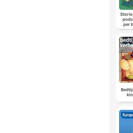
Storie
podca
per b
Bedti
kin