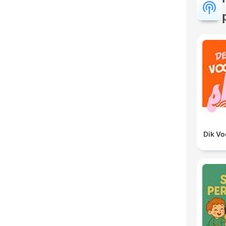
Dik V