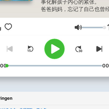
事化解孩子内心的紧张。
爸爸妈妈，忘记了自己也曾
孩子。
孩子，生来就有天马行空的
Volume
想，和善良可爱的天性。
陪孩子一起听故事吧，
你会发现，让孩子早点睡觉
个人睡觉，让孩子吃蔬菜、
牙、洗澡，让孩子少看电视
:00
00
游戏，没有那么难。
你，不需要大动干戈，咆哮
这些温柔的、春风化雨的故
陪伴你的小天使。你也可以
个好觉。
ringen