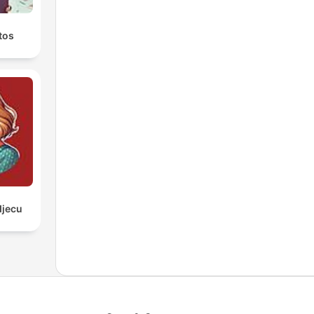
tos
djecu