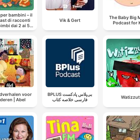
 per bambini – il
The Baby Big 
st di racconti
Vik & Gert
Podcast for 
imbi dai 2 ai 5
anni
jdverhalen voor
‌BPLUS بی‌پلاس پادکست
Watizzut
deren | Abel
فارسی خلاصه کتاب