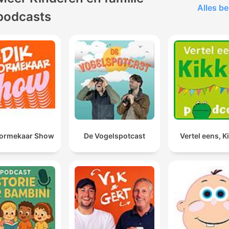
Alles be
podcasts
oormekaar Show
De Vogelspotcast
Vertel eens, K