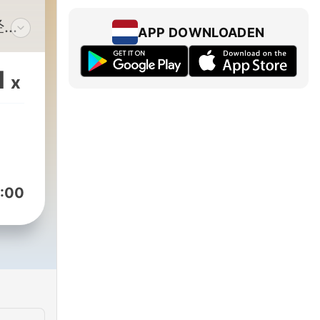
经是
APP DOWNLOADEN
幻
1
x
、一
刷
、玩
:00
。用
事，
，睡