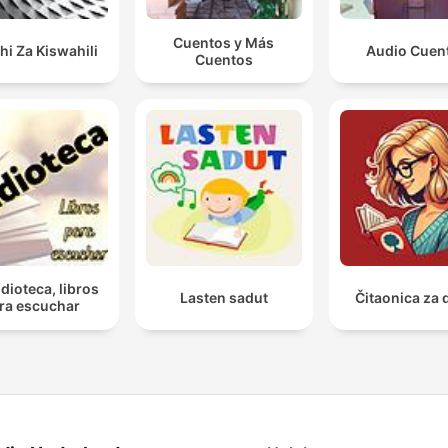
Cuentos y Más
hi Za Kiswahili
Audio Cuen
Cuentos
dioteca, libros
Lasten sadut
Čitaonica za 
ra escuchar