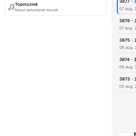
-
3877
Topmuziek
07 aug. 
Meest beluisterde muziek
-
3876
07 aug. 
-
3875
06 aug.
-
3874
06 aug.
-
3873
05 aug.