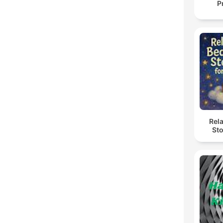
P
Rel
Sto