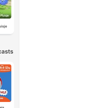
uisje
casts
eis