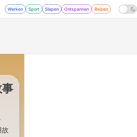
Werken
Sport
Slapen
Ontspannen
Reizen
故事
用故