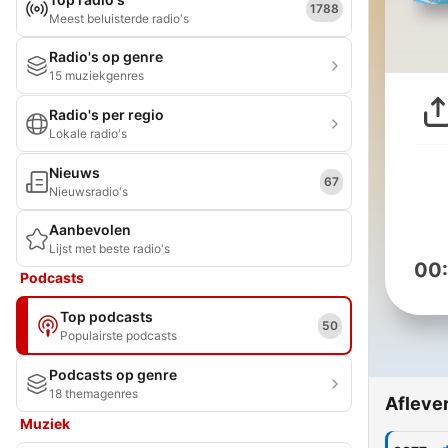
1788
Meest beluisterde radio's
Radio's op genre
15 muziekgenres
Radio's per regio
Lokale radio's
Nieuws
67
Nieuwsradio's
Aanbevolen
Lijst met beste radio's
00
Podcasts
Top podcasts
50
Populairste podcasts
Podcasts op genre
18 themagenres
Afleve
Muziek