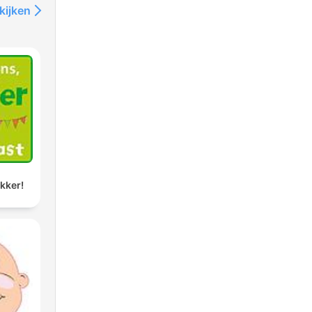
kijken
ikker!