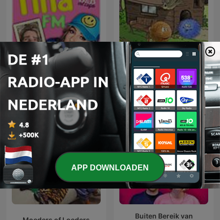
Tina FM: B&B Vol Liefde
Bolletje en Pluisje
APP DOWNLOADEN
Buiten Bereik van
Moeders of Loeders