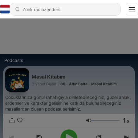
Podcasts
Masal Kitabım
Diyanet Dijital
|
80 - Altın Balta - Masal Kitabım
Çocuklarınıza gönül rahatlığıyla dinletebileceğiniz, güzel ahlak,
erdemler ve karakter gelişimine katkıda bulunabileceğiniz
masallardan oluşan podcast serisimiz.
1
x
Volume