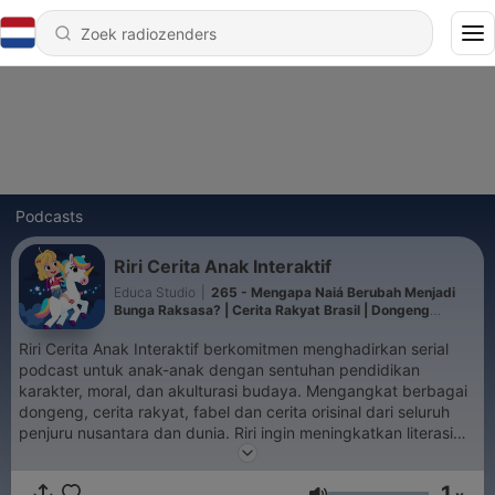
Podcasts
Riri Cerita Anak Interaktif
Educa Studio
|
265 - Mengapa Naiá Berubah Menjadi
Bunga Raksasa? | Cerita Rakyat Brasil | Dongeng
Bahasa Indonesia
Riri Cerita Anak Interaktif berkomitmen menghadirkan serial
podcast untuk anak-anak dengan sentuhan pendidikan
karakter, moral, dan akulturasi budaya. Mengangkat berbagai
dongeng, cerita rakyat, fabel dan cerita orisinal dari seluruh
penjuru nusantara dan dunia. Riri ingin meningkatkan literasi
dengan cara yang modern dan juga tetap menyajikan hiburan
yang menyenangkan, sehingga tetap sesuai dengan
1