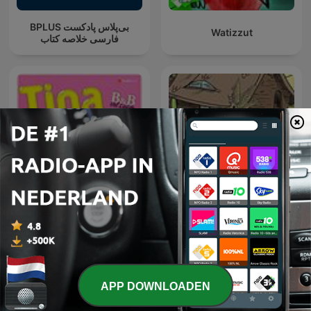
‌BPLUS بی‌پلاس پادکست
Watizzut
فارسی خلاصه کتاب
Tina FM: B&B Vol Liefde
Bolletje en Pluisje
APP DOWNLOADEN