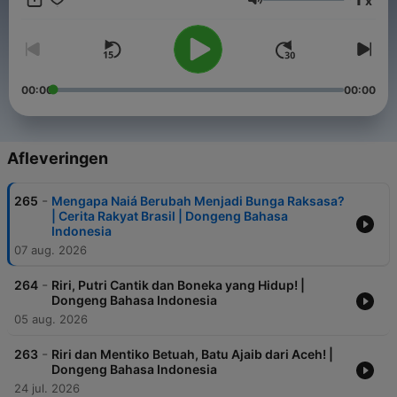
x
jamannya. Riri - Educa Studio : Menggabungkan edukasi dan
Volume
teknologi melalui media digital dan inovasi. PT. Educa
Sisfomedia Indonesia Jl. Gilingrejo No. 10 Gendongan, Kota
Salatiga, Jawa Tengah
00:00
00:00
Afleveringen
-
265
Mengapa Naiá Berubah Menjadi Bunga Raksasa?
| Cerita Rakyat Brasil | Dongeng Bahasa
Indonesia
07 aug. 2026
-
264
Riri, Putri Cantik dan Boneka yang Hidup! |
Dongeng Bahasa Indonesia
05 aug. 2026
-
263
Riri dan Mentiko Betuah, Batu Ajaib dari Aceh! |
Dongeng Bahasa Indonesia
24 jul. 2026